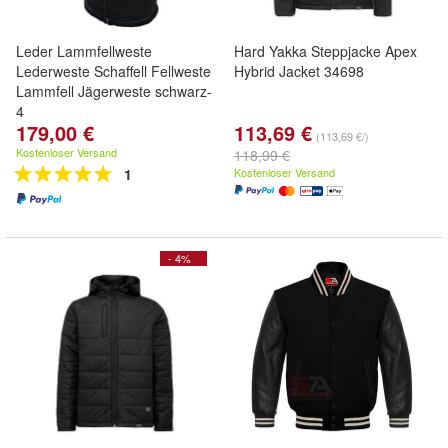
Leder Lammfellweste
Hard Yakka Steppjacke Apex
Lederweste Schaffell Fellweste
Hybrid Jacket 34698
Lammfell Jägerweste schwarz-
4
179,00 €
113,69 €
(113,69 €/)
Kostenloser Versand
118,99 €
1
Kostenloser Versand
- 4%