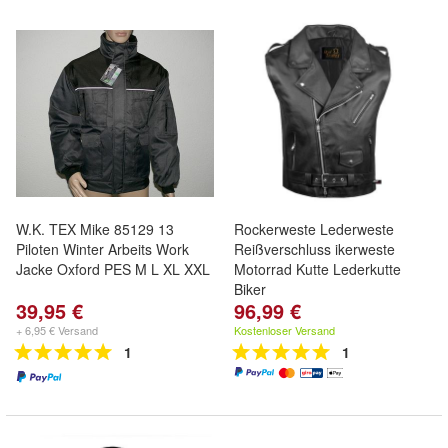
W.K. TEX Mike 85129 13
Rockerweste Lederweste
Piloten Winter Arbeits Work
Reißverschluss ikerweste
Jacke Oxford PES M L XL XXL
Motorrad Kutte Lederkutte
Biker
39,95 €
96,99 €
+ 6,95 € Versand
Kostenloser Versand
1
1