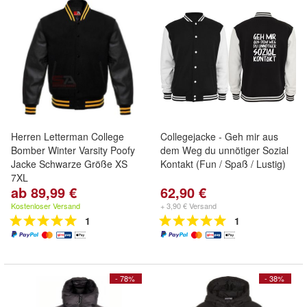
Herren Letterman College
Collegejacke - Geh mir aus
Bomber Winter Varsity Poofy
dem Weg du unnötiger Sozial
Jacke Schwarze Größe XS
Kontakt (Fun / Spaß / Lustig)
7XL
ab 89,99 €
62,90 €
Kostenloser Versand
+ 3,90 € Versand
1
1
- 78%
- 38%