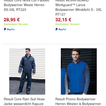
Result Core Nova Lux Padded
Result WORK-GUARD
Bodywarmer Weste Herren
Workguard™ Lance
XS-3XL RT223
Bodywarmer Winddicht S - 3XL
RT127
28,95 €
32,15 €
Kostenloser Versand
Kostenloser Versand
Result Core Rain Suit Hose
Result Promo Bodywarmer
Jacke wasserdicht Kapuze
Herren Westen & Bodywarmer