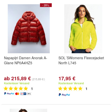
- 28%
Napapijri Damen Anorak A-
SOL´SWomens Fleecejacket
Glane NP0A4HZ5
North L745
ab 215,89 €
17,95 €
(215,89 €/)
Kostenloser Versand
Kostenloser Versand
1
1