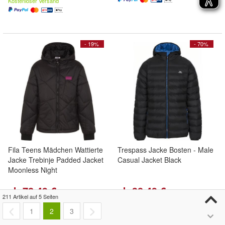
Kostenloser Versand
- 19%
- 70%
Fila Teens Mädchen Wattierte
Trespass Jacke Bosten - Male
Jacke Trebinje Padded Jacket
Casual Jacket Black
Moonless Night
ab 72,49 €
ab 38,49 €
(72,49 €/)
(38,49 €/)
211 Artikel auf 5 Seiten
90,00 €
130,00 €
1
2
3
Kostenloser Versand
Kostenloser Versand