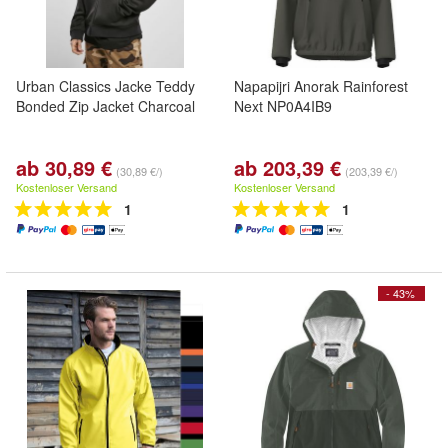
Urban Classics Jacke Teddy
Napapijri Anorak Rainforest
Bonded Zip Jacket Charcoal
Next NP0A4IB9
ab 30,89 €
ab 203,39 €
(30,89 €/)
(203,39 €/)
Kostenloser Versand
Kostenloser Versand
1
1
- 43%