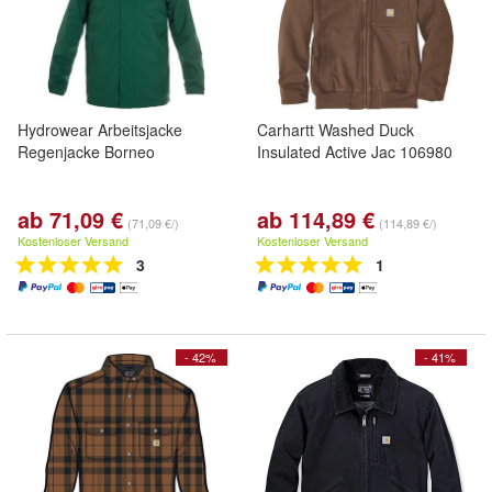
Hydrowear Arbeitsjacke
Carhartt Washed Duck
Regenjacke Borneo
Insulated Active Jac 106980
ab 71,09 €
ab 114,89 €
(71,09 €/)
(114,89 €/)
Kostenloser Versand
Kostenloser Versand
3
1
- 42%
- 41%