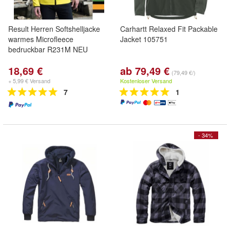
Result Herren Softshelljacke
Carhartt Relaxed Fit Packable
warmes Microfleece
Jacket 105751
bedruckbar R231M NEU
18,69 €
ab 79,49 €
(79,49 €/)
+ 5,99 € Versand
Kostenloser Versand
7
1
- 34%