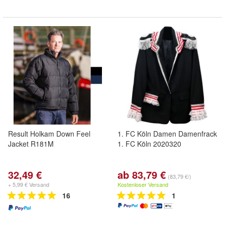
Result Holkam Down Feel
1. FC Köln Damen Damenfrack
Jacket R181M
1. FC Köln 2020320
32,49 €
ab 83,79 €
(83,79 €/)
+ 5,99 € Versand
Kostenloser Versand
16
1