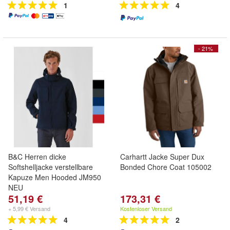
1
4
- 21%
B&C Herren dicke
Carhartt Jacke Super Dux
Softshelljacke verstellbare
Bonded Chore Coat 105002
Kapuze Men Hooded JM950
NEU
51,19 €
173,31 €
+ 5,99 € Versand
Kostenloser Versand
4
2