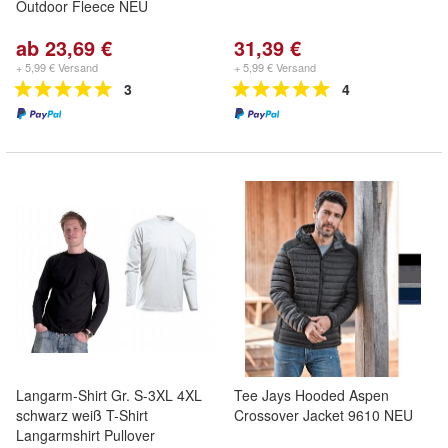
Outdoor Fleece NEU
ab 23,69 €
31,39 €
+ 5,99 € Versand
+ 5,99 € Versand
3
4
Langarm-Shirt Gr. S-3XL 4XL
Tee Jays Hooded Aspen
schwarz weiß T-Shirt
Crossover Jacket 9610 NEU
Langarmshirt Pullover