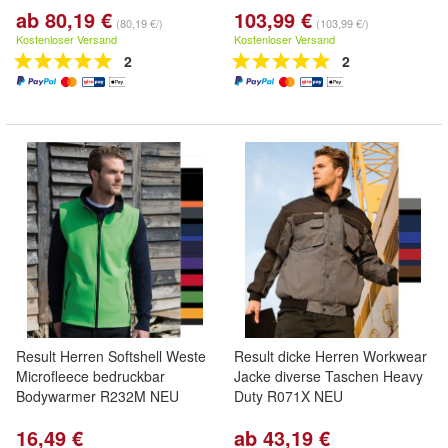
ab 80,19 €
103,99 €
(80,19 €/)
(103,99 €/)
Kostenloser Versand
Kostenloser Versand
2
2
Result Herren Softshell Weste
Result dicke Herren Workwear
Microfleece bedruckbar
Jacke diverse Taschen Heavy
Bodywarmer R232M NEU
Duty R071X NEU
16,49 €
ab 43,19 €