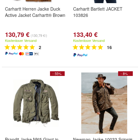
Carhartt Herren Jacke Duck
Carhartt Bartlett JACKET
Active Jacket Carhartt® Brown
103826
130,79 €
133,40 €
(130,79 €/)
Kostenloser Versand
Kostenloser Versand
2
16
- 55%
- 8%
Brandit Jacke M65 Giant in
Newman Jacke 10033 Scippis