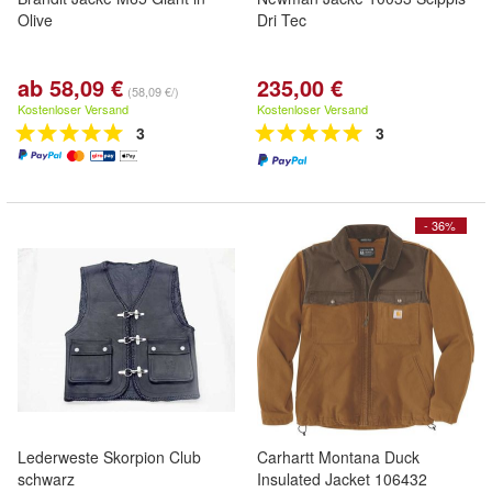
Olive
Dri Tec
ab 58,09 €
235,00 €
(58,09 €/)
Kostenloser Versand
Kostenloser Versand
3
3
- 36%
Lederweste Skorpion Club
Carhartt Montana Duck
schwarz
Insulated Jacket 106432