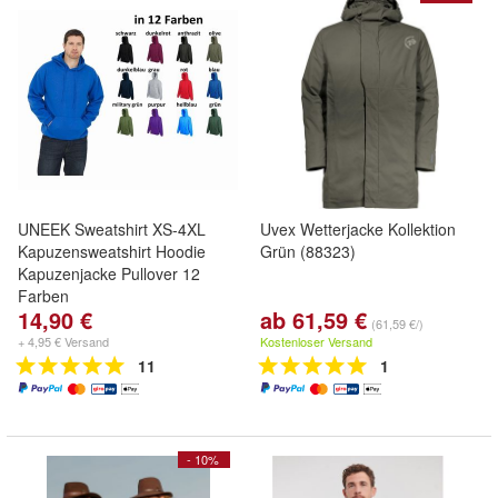
UNEEK Sweatshirt XS-4XL
Uvex Wetterjacke Kollektion
Kapuzensweatshirt Hoodie
Grün (88323)
Kapuzenjacke Pullover 12
Farben
14,90 €
ab 61,59 €
(61,59 €/)
+ 4,95 € Versand
Kostenloser Versand
11
1
- 10%