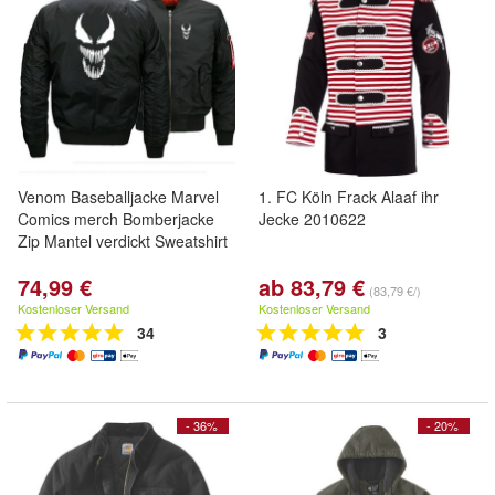
Venom Baseballjacke Marvel
1. FC Köln Frack Alaaf ihr
Comics merch Bomberjacke
Jecke 2010622
Zip Mantel verdickt Sweatshirt
74,99 €
ab 83,79 €
(83,79 €/)
Kostenloser Versand
Kostenloser Versand
34
3
- 36%
- 20%