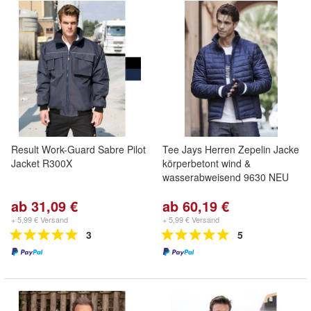
Result Work-Guard Sabre Pilot
Tee Jays Herren Zepelin Jacke
Jacket R300X
körperbetont wind &
wasserabweisend 9630 NEU
ab 31,09 €
ab 60,19 €
+ 5,99 € Versand
+ 5,99 € Versand
3
5