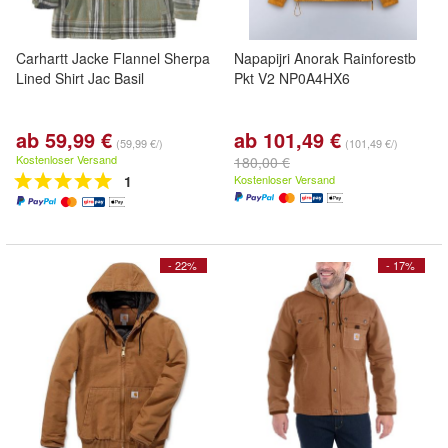
Carhartt Jacke Flannel Sherpa
Napapijri Anorak Rainforestb
Lined Shirt Jac Basil
Pkt V2 NP0A4HX6
ab 59,99 €
ab 101,49 €
(59,99 €/)
(101,49 €/)
Kostenloser Versand
180,00 €
1
Kostenloser Versand
- 22%
- 17%