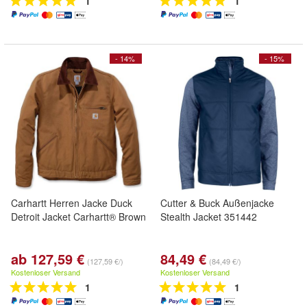
1
1
- 14%
- 15%
Carhartt Herren Jacke Duck
Cutter & Buck Außenjacke
Detroit Jacket Carhartt® Brown
Stealth Jacket 351442
ab 127,59 €
84,49 €
(127,59 €/)
(84,49 €/)
Kostenloser Versand
Kostenloser Versand
1
1