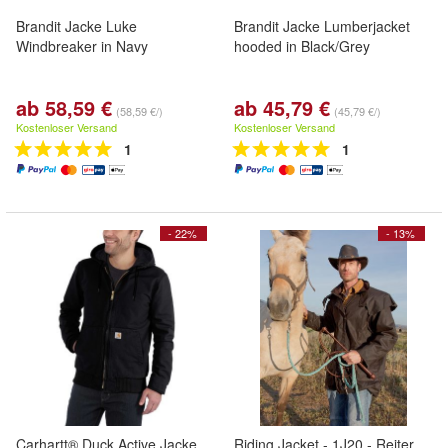
Brandit Jacke Luke
Brandit Jacke Lumberjacket
Windbreaker in Navy
hooded in Black/Grey
ab 58,59 €
ab 45,79 €
(58,59 €/)
(45,79 €/)
Kostenloser Versand
Kostenloser Versand
1
1
- 22%
- 13%
Carhartt® Duck Active Jacke
Riding Jacket - 1J20 - Reiter