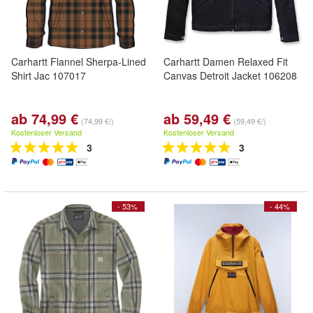
Carhartt Flannel Sherpa-Lined
Carhartt Damen Relaxed Fit
Shirt Jac 107017
Canvas Detroit Jacket 106208
ab 74,99 €
ab 59,49 €
(74,99 €/)
(59,49 €/)
Kostenloser Versand
Kostenloser Versand
3
3
- 53%
- 44%