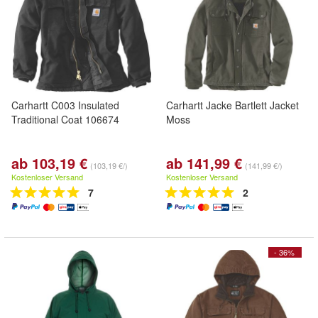
Carhartt C003 Insulated
Carhartt Jacke Bartlett Jacket
Traditional Coat 106674
Moss
ab 103,19 €
ab 141,99 €
(103,19 €/)
(141,99 €/)
Kostenloser Versand
Kostenloser Versand
7
2
- 36%