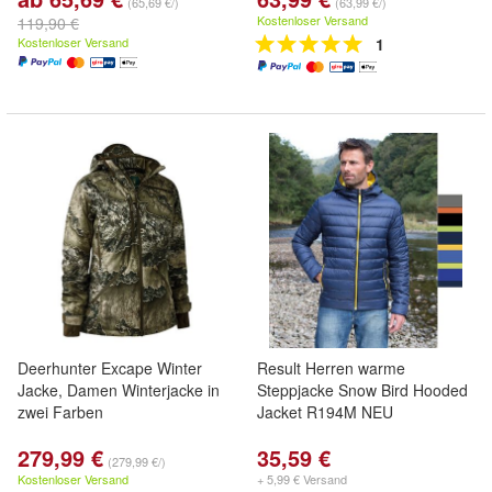
(65,69 €/)
(63,99 €/)
Kostenloser Versand
119,90 €
Kostenloser Versand
1
Deerhunter Excape Winter
Result Herren warme
Jacke, Damen Winterjacke in
Steppjacke Snow Bird Hooded
zwei Farben
Jacket R194M NEU
279,99 €
35,59 €
(279,99 €/)
Kostenloser Versand
+ 5,99 € Versand