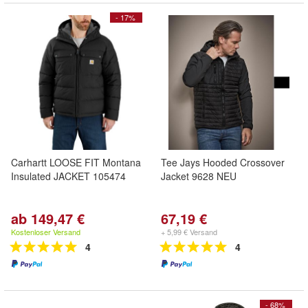
- 17%
Carhartt LOOSE FIT Montana
Tee Jays Hooded Crossover
Insulated JACKET 105474
Jacket 9628 NEU
ab 149,47 €
67,19 €
Kostenloser Versand
+ 5,99 € Versand
4
4
- 68%