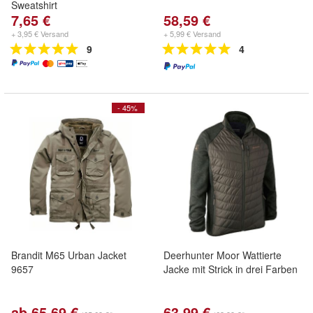
Sweatshirt
7,65 €
58,59 €
+ 3,95 € Versand
+ 5,99 € Versand
9
4
- 45%
Brandit M65 Urban Jacket
Deerhunter Moor Wattierte
9657
Jacke mit Strick in drei Farben
ab 65,69 €
63,99 €