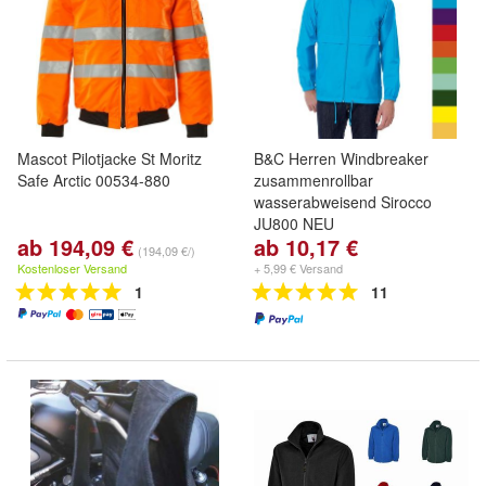
Mascot Pilotjacke St Moritz
B&C Herren Windbreaker
Safe Arctic 00534-880
zusammenrollbar
wasserabweisend Sirocco
JU800 NEU
ab 194,09 €
ab 10,17 €
(194,09 €/)
Kostenloser Versand
+ 5,99 € Versand
1
11