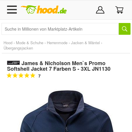
Hood
›
Mode & Schuhe
›
Herrenmode
›
Jacken & Mäntel
›
Übergangsjacken
James & Nicholson Men`s Promo
Softshell Jacket 7 Farben S - 3XL JN1130
7