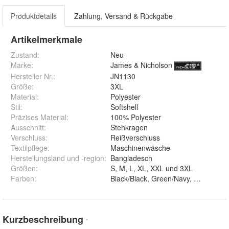
Produktdetails
Zahlung, Versand & Rückgabe
Artikelmerkmale
Zustand:
Neu
Marke:
James & Nicholson
Hersteller Nr.:
JN1130
Größe
:
3XL
Material
:
Polyester
Stil
:
Softshell
Präzises Material
:
100% Polyester
Ausschnitt
:
Stehkragen
Verschluss
:
Reißverschluss
Textilpflege
:
Maschinenwäsche
Herstellungsland und -region
:
Bangladesch
Größen
:
S, M, L, XL, XXL und 3XL
Farben
:
Kurzbeschreibung
*