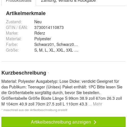
Produktdetails
Zahlung, Versand & Rückgabe
Artikelmerkmale
Zustand:
Neu
GTIN / EAN:
3730014110873
Marke:
Rderz
Material
:
Polyester
Farbe
:
Größe
:
S, M, L, XL, XXL, 3XL und 4XL
Kurzbeschreibung
*
Material: Polyester Ausgabetyp: Lose Dicke: verdickt Geeignet für
das Publikum: Teenager (Unisex) Paket enthält: 1PC Bitte lesen Sie
die Größentabelle sorgfältig durch, bevor Sie bestellen.
Größentabelle Größe Büste Länge S 99cm 38.9 zoll 67cm 26.3 zoll
M 104cm 40.9 zoll 70cm 27.5 zoll L 110cm 43.3
... Mehr
* maschinell aus der Artikelbeschreibung erstellt
Artikelbeschreibung anzeigen