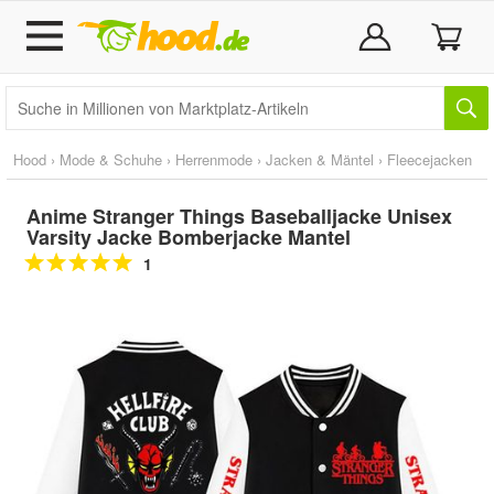
Hood
›
Mode & Schuhe
›
Herrenmode
›
Jacken & Mäntel
›
Fleecejacken
Anime Stranger Things Baseballjacke Unisex
Varsity Jacke Bomberjacke Mantel
1