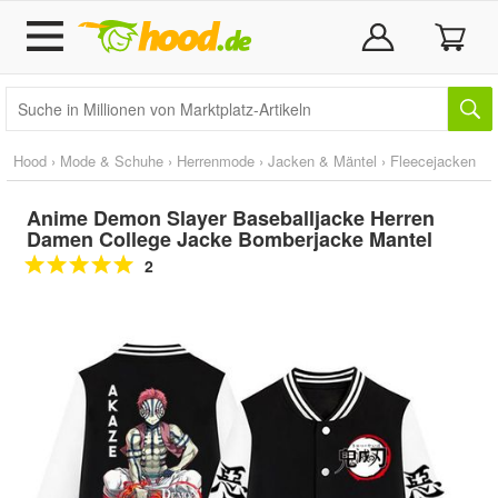
Hood
›
Mode & Schuhe
›
Herrenmode
›
Jacken & Mäntel
›
Fleecejacken
Anime Demon Slayer Baseballjacke Herren
Damen College Jacke Bomberjacke Mantel
2