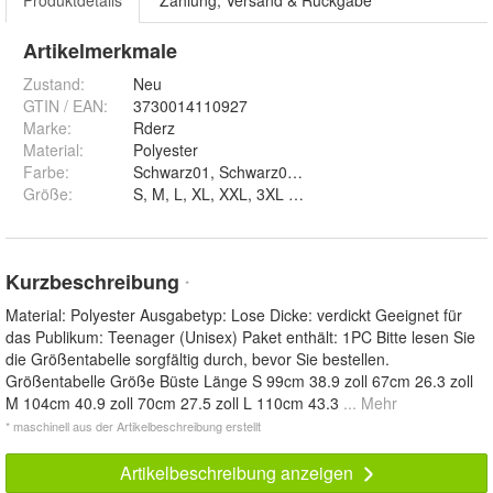
Produktdetails
Zahlung, Versand & Rückgabe
Artikelmerkmale
Zustand:
Neu
GTIN / EAN:
3730014110927
Marke:
Rderz
Material
:
Polyester
Farbe
:
Größe
:
S, M, L, XL, XXL, 3XL und 4XL
Kurzbeschreibung
*
Material: Polyester Ausgabetyp: Lose Dicke: verdickt Geeignet für
das Publikum: Teenager (Unisex) Paket enthält: 1PC Bitte lesen Sie
die Größentabelle sorgfältig durch, bevor Sie bestellen.
Größentabelle Größe Büste Länge S 99cm 38.9 zoll 67cm 26.3 zoll
M 104cm 40.9 zoll 70cm 27.5 zoll L 110cm 43.3
... Mehr
* maschinell aus der Artikelbeschreibung erstellt
Artikelbeschreibung anzeigen