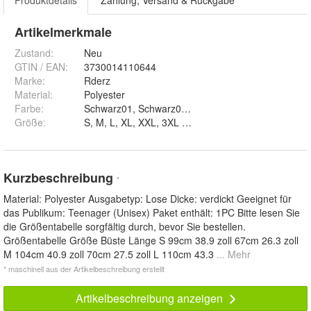
Produktdetails
Zahlung, Versand & Rückgabe
Artikelmerkmale
Zustand:
Neu
GTIN / EAN:
3730014110644
Marke:
Rderz
Material
:
Polyester
Farbe
:
Größe
:
S, M, L, XL, XXL, 3XL und 4XL
Kurzbeschreibung
*
Material: Polyester Ausgabetyp: Lose Dicke: verdickt Geeignet für
das Publikum: Teenager (Unisex) Paket enthält: 1PC Bitte lesen Sie
die Größentabelle sorgfältig durch, bevor Sie bestellen.
Größentabelle Größe Büste Länge S 99cm 38.9 zoll 67cm 26.3 zoll
M 104cm 40.9 zoll 70cm 27.5 zoll L 110cm 43.3
... Mehr
* maschinell aus der Artikelbeschreibung erstellt
Artikelbeschreibung anzeigen