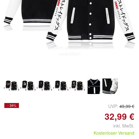
Doppelt antippen zum
vergrößern
- 34%
UVP:
49,99 €
32,99 €
inkl. MwSt.
Kostenloser Versand