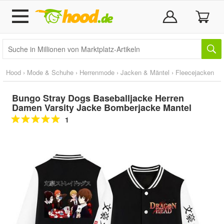
Hood
›
Mode & Schuhe
›
Herrenmode
›
Jacken & Mäntel
›
Fleecejacken
Bungo Stray Dogs Baseballjacke Herren
Damen Varsity Jacke Bomberjacke Mantel
1