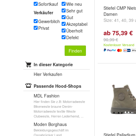
Sofortkauf
Wie neu
Stiefel CMP Niet
Sehr gut
Verkäufer
Damen
Gut
Size:
41
,
40
,
39
Gewerblich
Akzeptabel
Privat
Überholt
ab 75,39 €
Defekt
90,99 €
Kostenloser Versand
Finden
In dieser Kategorie
Hier Verkaufen
Passende Hood-Shops
MDL Fashion
Hier finden Sie z.B: Motorradweste
Bikerweste braune Denim-
Motorradweste textile Weste
Clubweste, Herren Lederhemd, ...
Moden Borghaus
Bekleidungsgeschäft im
Stiefel Palladiu
Osnabrücker Land