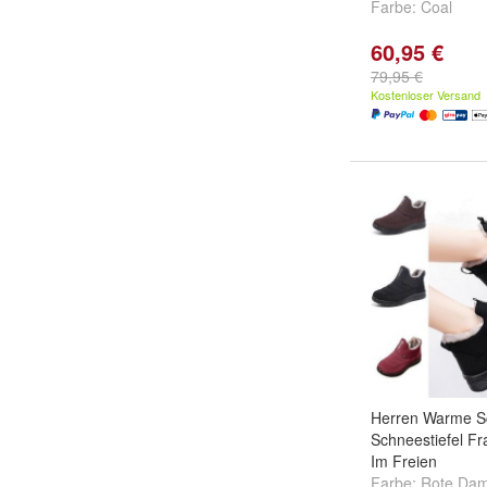
Farbe:
Coal
60,95 €
79,95 €
Kostenloser Versand
Herren Warme S
Schneestiefel Fr
Im Freien
Farbe:
Rote Da