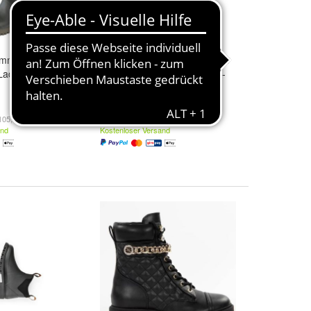
mistiefel
Gateway1 Gummistiefel Moor
 Lady 17" 4mm
Country Lady 17" 3mm side-
zip
Farbe:
Darkbrown
199,90 €
105,95 €/)
(199,90 €/)
and
Kostenloser Versand