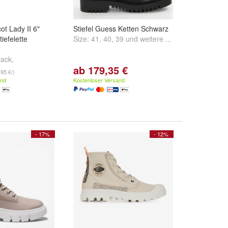
t Lady II 6"
Stiefel Guess Ketten Schwarz
efelette
Size:
41
,
40
,
39
und
weitere ...
lack
,
ab 179,35 €
wn
,
2148Olive
,95 €/)
.
and
Kostenloser Versand
- 17%
- 12%