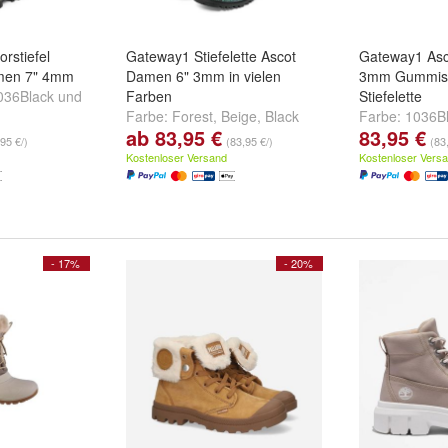
rstiefel
Gateway1 Stiefelette Ascot
Gateway1 Asco
men 7" 4mm
Damen 6" 3mm in vielen
3mm Gummisti
036Black
und
Farben
Stiefelette
Farbe:
Forest
,
Beige
,
Black
Farbe:
1036B
ab 83,95 €
83,95 €
und
weitere ...
1047DarkBro
95 €/)
(83,95 €/)
(83
und
weitere ..
Kostenloser Versand
Kostenloser Vers
- 17%
- 20%