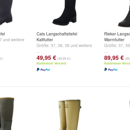
fel
Cats Langschaftstiefel
Rieker Langsch
7
und
weitere
Kaltfutter
Warmfutter
Größe:
37
,
38
,
39
und
weitere
Größe:
37
,
39
...
...
49,95 €
89,95 €
€/)
(49,95 €/)
(89
Kostenloser Versand
Kostenloser Vers