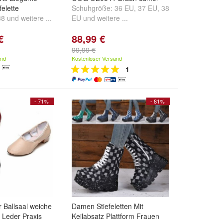
elette
Schuhgröße:
36 EU
,
37 EU
,
38
38
und
weitere ...
EU
und
weitere ...
€
88,99 €
99,99 €
and
Kostenloser Versand
1
- 71%
- 81%
 Ballsaal weiche
Damen Stiefeletten Mit
 Leder Praxis
Keilabsatz Plattform Frauen