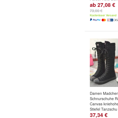
ab 27,08 €
Schwarze Dame
Braune Herrens
73,00 €
weitere ...
Kostenloser Versand
Damen Madche
Schnurschuhe Re
Canvas kniehoh
Stiefel Tanzschu
37,34 €
Colour:
Black
un