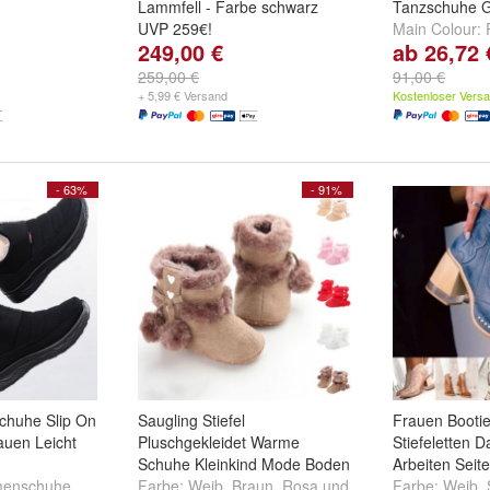
Lammfell - Farbe schwarz
Tanzschuhe 
UVP 259€!
Main Colour:
249,00 €
ab 26,72 
Größe:
37
und
38
Black
259,00 €
91,00 €
+ 5,99 € Versand
Kostenloser Vers
- 63%
- 91%
chuhe Slip On
Saugling Stiefel
Frauen Bootie
auen Leicht
Pluschgekleidet Warme
Stiefeletten
Schuhe Kleinkind Mode Boden
Arbeiten Seit
menschuhe
,
Farbe:
Weib
,
Braun
,
Rosa
und
Farbe:
Weib
,