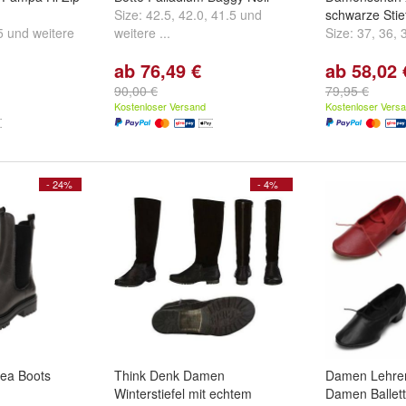
Size:
42.5
,
42.0
,
41.5
und
schwarze Stief
5
und
weitere
weitere ...
Size:
37
,
36
,
ab 76,49 €
ab 58,02 
90,00 €
79,95 €
Kostenloser Versand
Kostenloser Vers
- 24%
- 4%
sea Boots
Think Denk Damen
Damen Lehrer
Winterstiefel mit echtem
Damen Ballett