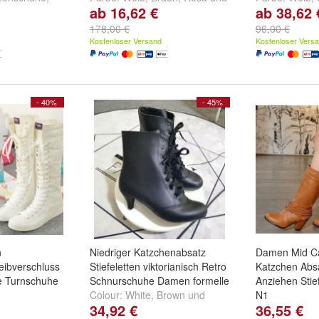
ab 16,62 €
ab 38,62 
nschuhe
,
weitere ...
und
weitere ..
chuhe
und
178,00 €
96,00 €
Kostenloser Versand
Kostenloser Vers
- 40%
- 45%
n
Niedriger Katzchenabsatz
Damen Mid Cal
ibverschluss
Stiefeletten viktorianisch Retro
Katzchen Abs
e Turnschuhe
Schnurschuhe Damen formelle
Anziehen Sti
Colour:
White
,
Brown
und
N1
34,92 €
36,55 €
d
White
Black
color:
Gray
,
R