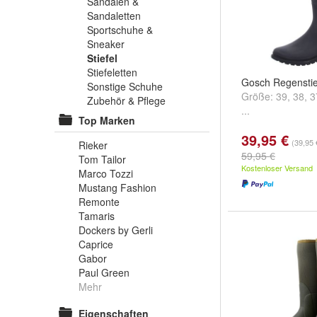
Sandalen &
Sandaletten
Sportschuhe &
Sneaker
Stiefel
Stiefeletten
Gosch Regenstie
Sonstige Schuhe
Größe:
39
,
38
,
3
Zubehör & Pflege
...
Top Marken
39,95 €
(39,95 
Rieker
59,95 €
Tom Tailor
Kostenloser Versand
Marco Tozzi
Mustang Fashion
Remonte
Tamaris
Dockers by Gerli
Caprice
Gabor
Paul Green
Mehr
Eigenschaften