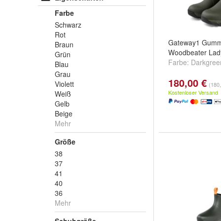
Farbe
Schwarz
Rot
Gateway1 Gummi
Braun
Woodbeater Lad
Grün
Farbe:
Darkgree
Blau
Grau
180,00 €
Violett
(180,
Kostenloser Versand
Weiß
Gelb
Beige
Mehr
Größe
38
37
41
40
36
Mehr