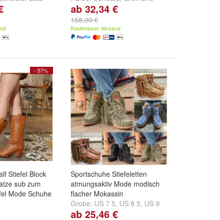
€
ab 32,34 €
.
Tarnung
158,00 €
and
Kostenloser Versand
- 57%
f Stiefel Block
Sportschuhe Stiefeletten
atze sub zum
atmungsaktiv Mode modisch
efel Mode Schuhe
flacher Mokassin
Grobe:
US 7 5
,
US 8 5
,
US 9
ab 25,46 €
ed
,
Brown
und
und
weitere ...