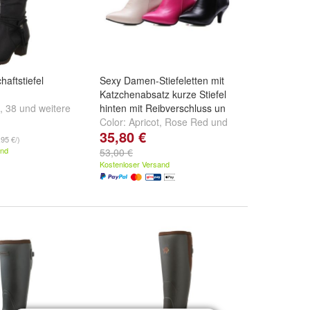
aftstiefel
Sexy Damen-Stiefeletten mit
Katzchenabsatz kurze Stiefel
,
38
und
weitere
hinten mit Reibverschluss un
Color:
Apricot
,
Rose Red
und
35,80 €
Black
,95 €/)
and
53,00 €
Kostenloser Versand