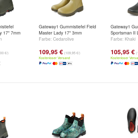
stiefel
Gateway1 Gummistiefel Field
Gateway1 Gum
y 17" 7mm
Master Lady 17" 3mm
Sportsman II
n
Farbe:
Cedarolive
Farbe:
Khaki
109,95 €
105,95 €
00 €/)
(109,95 €/)
(
Kostenloser Versand
Kostenloser Vers