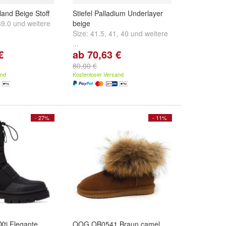
land Beige Stoff
Stiefel Palladium Underlayer
39.0
und
weitere
beige
Size:
41.5
,
41
,
40
und
weitere
...
€
ab 70,63 €
80,00 €
and
Kostenloser Versand
- 27%
- 11%
ti Elegante
OOG OB0541 Braun camel