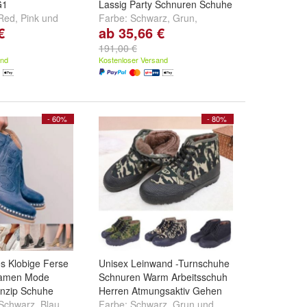
G1
Lassig Party Schnuren Schuhe
Red
,
Pink
und
Farbe:
Schwarz
,
Grun
,
€
ab 35,66 €
Konigsblau
und
weitere ...
191,00 €
and
Kostenloser Versand
- 60%
- 80%
s Klobige Ferse
Unisex Leinwand -Turnschuhe
 Damen Mode
Schnuren Warm Arbeitsschuh
enzip Schuhe
Herren Atmungsaktiv Gehen
Schwarz
,
Blau
Farbe:
Schwarz
,
Grun
und