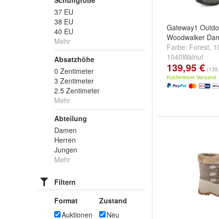
Schuhgröße
37 EU
38 EU
Gateway1 Outdoo
40 EU
Woodwalker Da
Mehr
Farbe:
Forest
,
1
1040Walnut
Absatzhöhe
139,95 €
(139,
0 Zentimeter
Kostenloser Versand
3 Zentimeter
2.5 Zentimeter
Mehr
Abteilung
Damen
Herren
Jungen
Mehr
Filtern
Format
Zustand
Auktionen
Neu