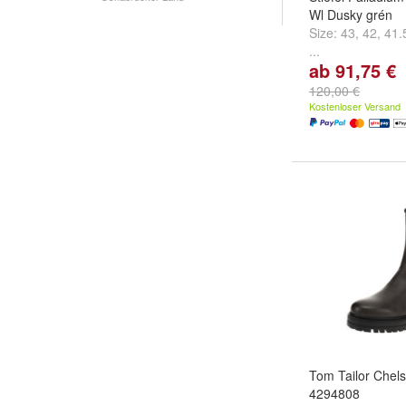
Wl Dusky grén
Size:
43
,
42
,
41.
...
ab 91,75 €
120,00 €
Kostenloser Versand
Tom Tailor Chel
4294808