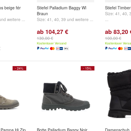
os beige fér
Stiefel Palladium Baggy Wl
Stiefel Timber
Braun
Size:
41
,
40
,
und
weitere ...
Size:
41
,
40
,
39
und
weitere ...
...
ab 104,27 €
ab 83,20 
130,00 €
100,00 €
Kostenloser Versand
Kostenloser Vers
- 24%
- 15%
m Pampa Hi Zip
Botte Palladium Baggy Noir
Damenschuh X