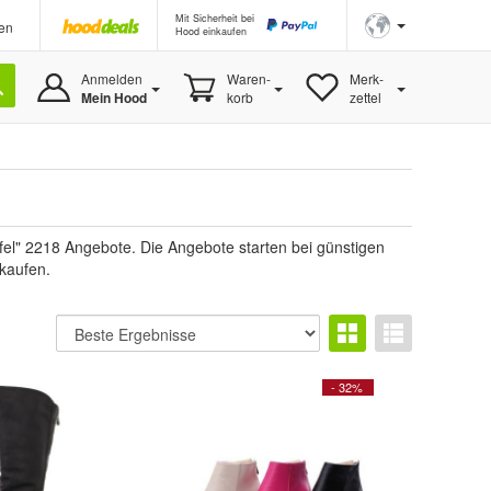
Mit Sicherheit bei
en
Hood einkaufen
Anmelden
Waren-
Merk-
Mein Hood
korb
zettel
el" 2218 Angebote. Die Angebote starten bei günstigen
 kaufen.
- 32%