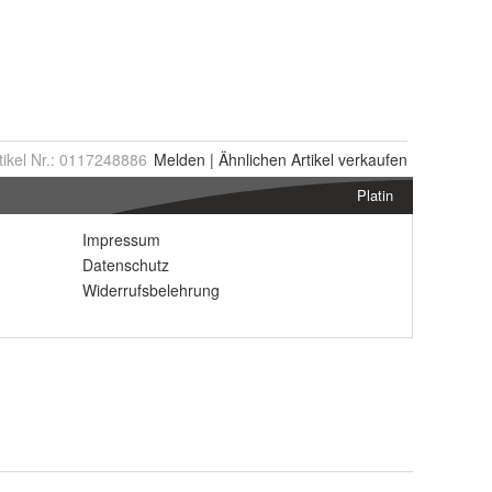
tikel Nr.:
0117248886
Melden
|
Ähnlichen
Artikel verkaufen
Platin
Impressum
Datenschutz
Widerrufsbelehrung