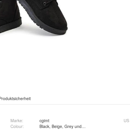
Produktsicherheit
Marke:
cgimt
US
Colour
:
Black, Beige, Grey und Brown