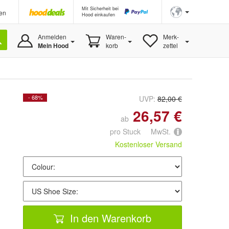
Mit Sicherheit bei
en
Hood einkaufen
Anmelden
Waren-
Merk-
Mein Hood
korb
zettel
- 68%
UVP:
82,00 €
26,57 €
ab
pro Stuck MwSt.
Kostenloser Versand
In den Warenkorb