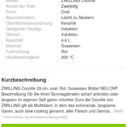
Modell
:
ZWILLING Cocotte
Anzahl der Teile
:
Zweiteilig
Form
:
Oval
Besonderheiten
:
Leicht zu Säubern
Oberflächenbeschichtung
:
Keramik
Geeigneter Herdtyp
:
Induktion
Ofenart
:
Induktion
Kapazität
:
4,4 L
Material
:
Gusseisen
Farbrichtung
:
Rot
Hitzebeständigkeit
:
200 °C
Kurzbeschreibung
*
ZWILLING Cocotte 29 cm, oval, Rot, Gusseisen Bräter NEU OVP
Beschreibung Ob Sie Ihren Sonntagsbraten scharf anbraten oder
langsam im eigenen Saft garen möchten Euro die Cocotte von
ZWILLING gilt als Multitalent, in dem das schonende, langsame
Garen, auch slow cooking genannt, aller Fleisch und Gemüs
... Mehr
* maschinell aus der Artikelbeschreibung erstellt