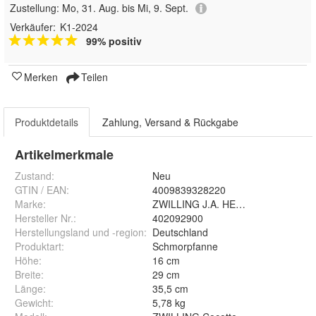
Zustellung:
Mo, 31. Aug. bis Mi, 9. Sept.
Verkäufer:
K1-2024
99% positiv
Merken
Teilen
Produktdetails
Zahlung, Versand & Rückgabe
Artikelmerkmale
Zustand:
Neu
GTIN / EAN:
4009839328220
Marke:
ZWILLING J.A. HENCKELS
Hersteller Nr.:
402092900
Herstellungsland und -region
:
Deutschland
Produktart
:
Schmorpfanne
Höhe
:
16 cm
Breite
:
29 cm
Länge
:
35,5 cm
Gewicht
:
5,78 kg