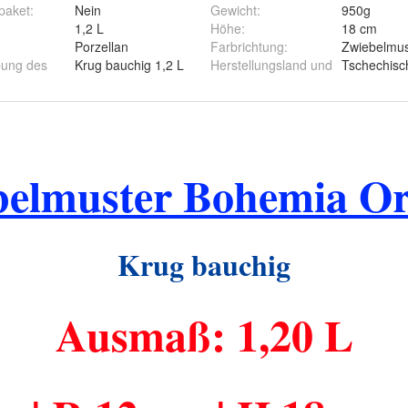
paket
:
Nein
Gewicht
:
950g
:
1,2 L
Höhe
:
18 cm
Porzellan
Farbrichtung
:
Zwiebelmus
bung des
Krug bauchig 1,2 L
Herstellungsland und
Tschechisc