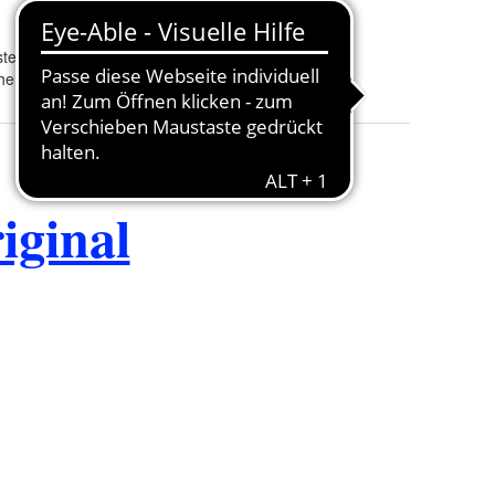
Finish
:
Porzellan
ter
he Republik