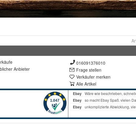
Ar
rkäufe
016091376010
lich
er Anbieter
Frage stellen
Verkäufer merken
Alle Artikel