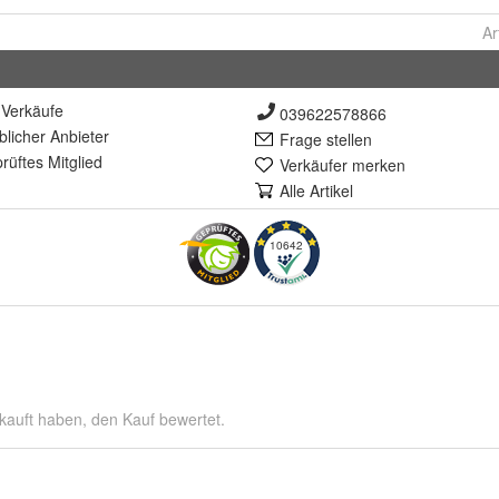
Ar
Verkäufe
039622578866
lich
er Anbieter
Frage stellen
rüft
es Mitglied
Verkäufer merken
Alle Artikel
10642
kauft haben, den Kauf bewertet.