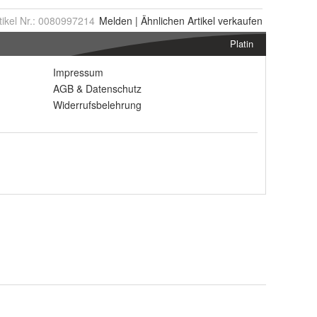
tikel Nr.:
0080997214
Melden
|
Ähnlichen
Artikel verkaufen
Platin
Impressum
AGB
&
Datenschutz
Widerrufsbelehrung