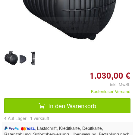
Doppelt antippen zum
vergrößern
1.030,00 €
inkl. MwSt.
Kostenloser Versand
In den Warenkorb
4
Auf Lager
1
 verkauft
, Lastschrift, Kreditkarte, Debitkarte,
Ratenzahlung, Sofortüberweisung, Überweisung, Bezahlung nach