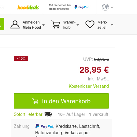
Mit Sicherheit bei
en
Hood einkaufen
Anmelden
Waren-
Merk-
Mein Hood
korb
zettel
- 15%
UVP:
33,95 €
28,95 €
inkl. MwSt.
Kostenloser Versand
In den Warenkorb
Sofort lieferbar
10+
Auf Lager
1
 verkauft
Zahlung
, Kreditkarte, Lastschrift,
Ratenzahlung, Vorkasse per