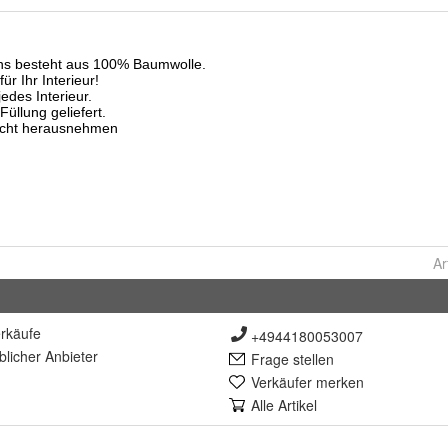
Ar
rkäufe
+4944180053007
lich
er Anbieter
Frage stellen
Verkäufer merken
Alle Artikel