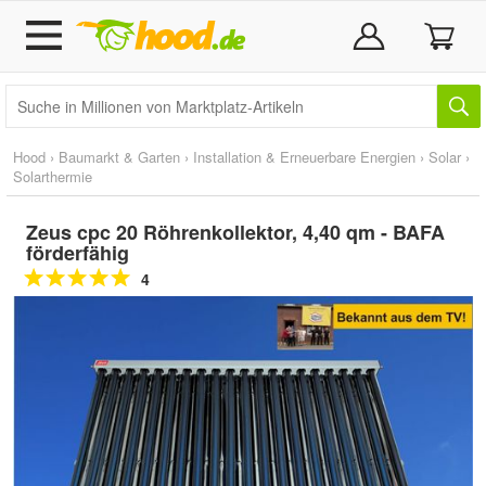
Hood
›
Baumarkt & Garten
›
Installation & Erneuerbare Energien
›
Solar
›
Solarthermie
Zeus cpc 20 Röhrenkollektor, 4,40 qm - BAFA
förderfähig
4