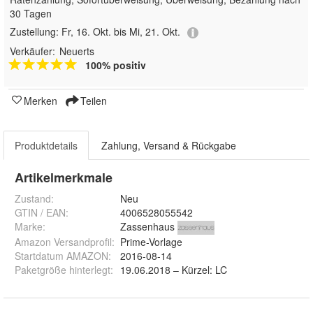
30 Tagen
Zustellung:
Fr, 16. Okt. bis Mi, 21. Okt.
Verkäufer:
Neuerts
100% positiv
Merken
Teilen
Produktdetails
Zahlung, Versand & Rückgabe
Artikelmerkmale
Zustand:
Neu
GTIN / EAN:
4006528055542
Marke:
Zassenhaus
Amazon Versandprofil
:
Prime-Vorlage
Startdatum AMAZON
:
2016-08-14
Paketgröße hinterlegt
:
19.06.2018 – Kürzel: LC