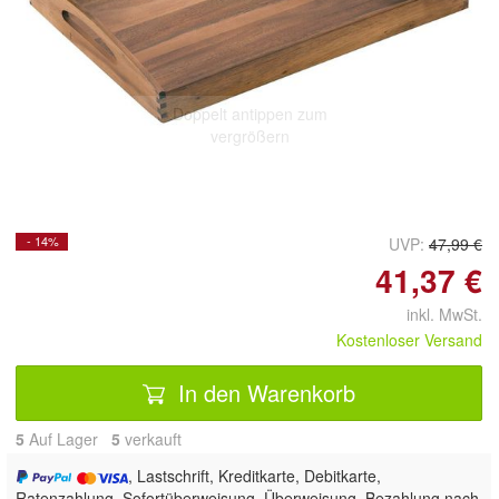
Doppelt antippen zum
vergrößern
- 14%
UVP:
47,99 €
41,37 €
inkl. MwSt.
Kostenloser Versand
In den Warenkorb
5
Auf Lager
5
 verkauft
, Lastschrift, Kreditkarte, Debitkarte,
Ratenzahlung, Sofortüberweisung, Überweisung, Bezahlung nach