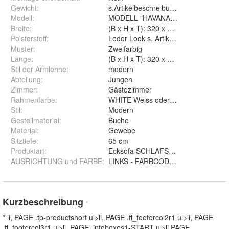
Gewicht
:
s.Artikelbeschreibung
Modell
:
MODELL "HAVANA" ECKSOFA IN U
Breite
:
(B x H x T): 320 x 73 x 207 cm
Polsterstoff
:
Leder Look s. Artikelbeschreibung
Muster
:
Zweifarbig
Länge
:
(B x H x T): 320 x 73 x 207 cm
Stil der Armlehne
:
modern
Abteilung
:
Jungen
Zimmer
:
Gästezimmer
Rahmenfarbe
:
WHITE Weiss oder wählbar
Stil
:
Modern
Gestellmaterial
:
Buche
Material
:
Gewebe
Sitztiefe
:
65 cm
Produktart
:
Ecksofa SCHLAFSOFA U-FORM
AUSRICHTUNG und FARBE
:
LINKS - FARBCO
Kurzbeschreibung
*
* li, PAGE .tp-productshort ul>li, PAGE .ff_footercol2r1 ul>li, PAGE
.ff_footercol3r1 ul>li, PAGE .infoboxes1-START ul>li PAGE