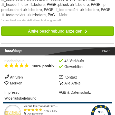
.ff_headerinfotext li::before, PAGE .pblock ul>li::before, PAGE .tp-
productshort ul>li::before, PAGE .ff_footercol2r1 ul>li::before, PAGE
.ff_footercol3r1 ul>li::before, PAG
... Mehr
* maschinell aus der Artikelbeschreibung erstellt
Artikelbeschreibung anzeigen
Platin
moebelhaus
48 Verkäufe
100% positiv
Gewerblich
Anrufen
Kontakt
Merken
Alle Artikel
Impressum
AGB
&
Datenschutz
Widerrufsbelehrung