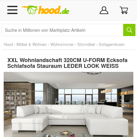
Hood
›
Möbel & Wohnen
›
Wohnzimmer
›
Sitzmöbel
›
Sofagarnituren
XXL Wohnlandschaft 320CM U-FORM Ecksofa
Schlafsofa Stauraum LEDER LOOK WEISS
Doppelt antippen zum