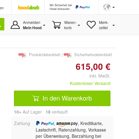
Mit Sicherheit bei
en
Hood einkaufen
Anmelden
Waren-
Merk-
Mein Hood
korb
zettel
Produktdatenblatt
|
Sicherheitsdatenblatt
615,00 €
inkl. MwSt.
Kostenloser Versand
In den Warenkorb
10+
Auf Lager
18
 verkauft
Zahlung
,
, Kreditkarte,
Lastschrift, Ratenzahlung, Vorkasse
per Überweisung, Barzahlung bei