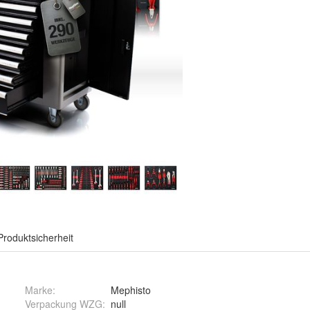
Produktsicherheit
Marke:
Mephisto
Verpackung WZG
:
null