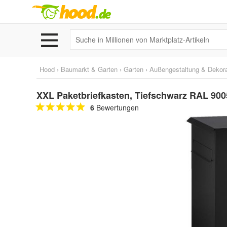
Hood
›
Baumarkt & Garten
›
Garten
›
Außengestaltung & Dekora
XXL Paketbriefkasten, Tiefschwarz RAL 900
6
Bewertungen