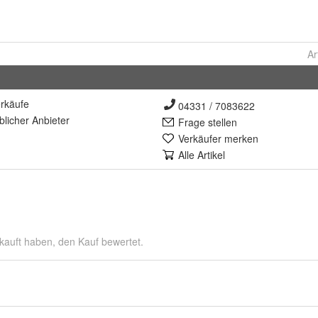
Ar
rkäufe
04331 / 7083622
lich
er Anbieter
Frage stellen
Verkäufer merken
Alle Artikel
kauft haben, den Kauf bewertet.