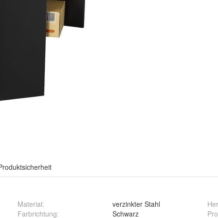
Produktsicherheit
Material
:
verzinkter Stahl
Her
Farbrichtung
:
Schwarz
Pro