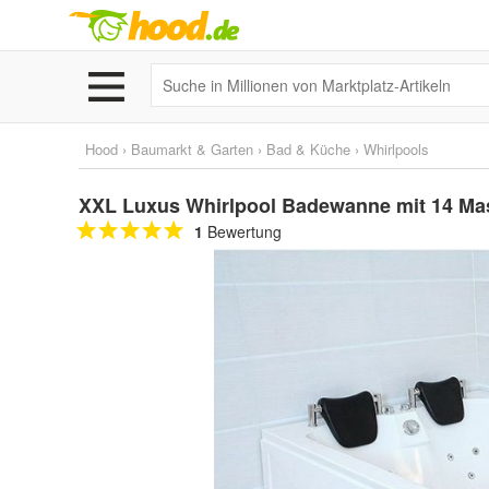
Hood
›
Baumarkt & Garten
›
Bad & Küche
›
Whirlpools
XXL Luxus Whirlpool Badewanne mit 14 M
1
Bewertung