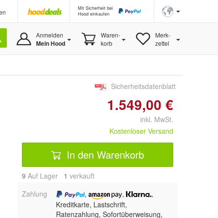
Mit Sicherheit bei
en
Hood einkaufen
Anmelden
Waren-
Merk-
Mein Hood
korb
zettel
Sicherheitsdatenblatt
1.549,00 €
inkl. MwSt.
Kostenloser Versand
In den Warenkorb
9
Auf Lager
1
 verkauft
Zahlung
,
,
,
Kreditkarte, Lastschrift,
Ratenzahlung, Sofortüberweisung,