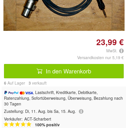
Doppelt antippen zum
vergrößern
23,99 €
MwSt.
Versandkosten nur 5,19 €
In den Warenkorb
6
Auf Lager
3
 verkauft
, Lastschrift, Kreditkarte, Debitkarte,
Ratenzahlung, Sofortüberweisung, Überweisung, Bezahlung nach
30 Tagen
Zustellung:
Di, 11. Aug. bis Sa, 15. Aug.
Verkäufer:
ACT-Scharbert
100% positiv