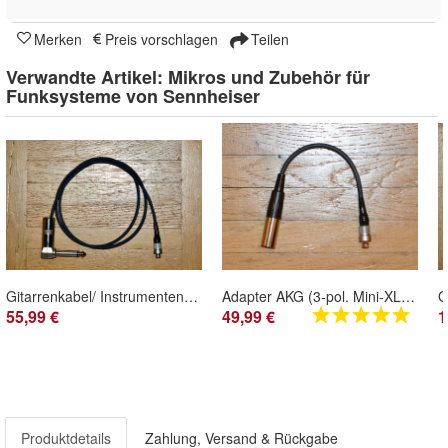
Merken
Preis vorschlagen
Teilen
Verwandte Artikel:
Mikros und Zubehör für
Funksysteme von Sennheiser
Gitarrenkabel/ Instrumentenkabel (Winkel) für Sennheiser SK 1063-U, BF 1053/1083-U
Adapter AKG (3-pol. Mini-XLR) auf Sennheiser SK 50/ SK 250/ SK-3063/ SK-5012/ EW-DX
55,99 €
49,99 €
1
Produktdetails
Zahlung, Versand & Rückgabe