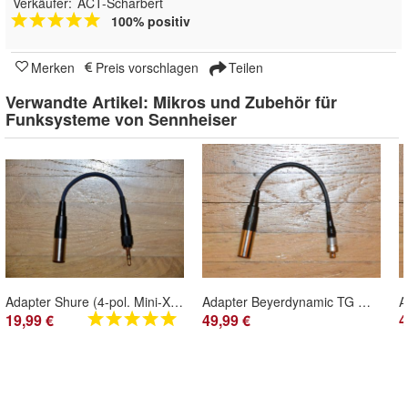
Verkäufer:
ACT-Scharbert
100% positiv
Merken
Preis vorschlagen
Teilen
Verwandte Artikel:
Mikros und Zubehör für
Funksysteme von Sennheiser
Adapter Shure (4-pol. Mini-XLR TA4M TQG) für Sennheiser EW SK 100 300 500, XSW etc
Adapter Beyerdynamic TG MCE10 H34/55/56/57/58 auf Sennheiser SK 250/3063/5012/ EW-DX
19,99 €
49,99 €
4