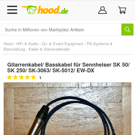
Hood
›
HiFi & Audio
›
DJ- & Event-Equipment
›
PA-Systeme &
Beschallung
›
Kabel & Steckverbinder
Gitarrenkabel/ Basskabel für Sennheiser SK 50/
SK 250/ SK-3063/ SK-5012/ EW-DX
1