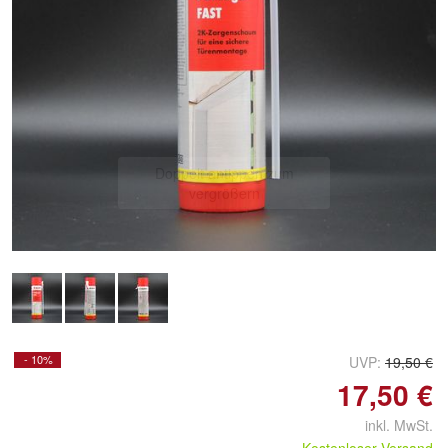
Doppelt antippen zum
vergrößern
- 10%
UVP:
19,50 €
17,50 €
inkl. MwSt.