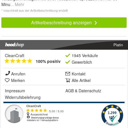
Minu
... Mehr
* maschinell aus der Artikelbeschreibung erstellt
Artikelbeschreibung anzeigen
Platin
CleanCraft
1945 Verkäufe
100% positiv
Gewerblich
Anrufen
Kontakt
Merken
Alle Artikel
Impressum
AGB
&
Datenschutz
Widerrufsbelehrung