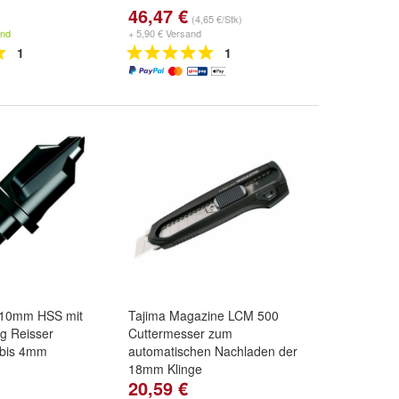
46,47 €
(4,65 €/Stk)
and
+ 5,90 € Versand
1
1
 10mm HSS mit
Tajima Magazine LCM 500
g Reisser
Cuttermesser zum
 bis 4mm
automatischen Nachladen der
18mm Klinge
20,59 €