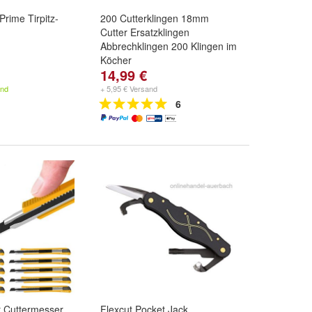
Prime Tirpitz-
200 Cutterklingen 18mm
Cutter Ersatzklingen
Abbrechklingen 200 Klingen im
Köcher
14,99 €
and
+ 5,95 € Versand
6
r Cuttermesser
Flexcut Pocket Jack