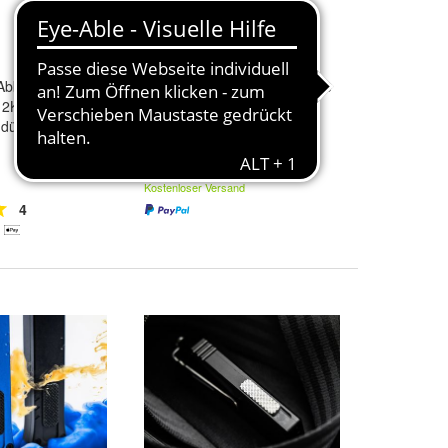
bbrechklingen
Böker Plus Intention II Coyote
 2K extrem
, dünnes Material
49,95 €
Kostenloser Versand
4