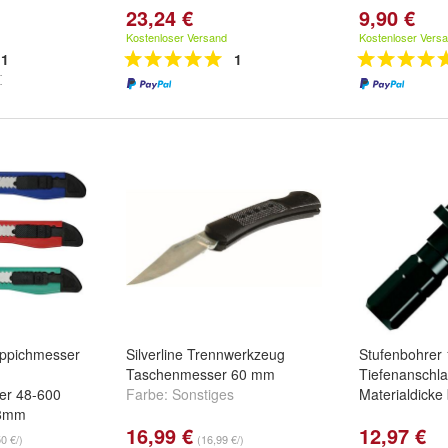
23,24 €
9,90 €
Kostenloser Versand
Kostenloser Vers
1
1
eppichmesser
Silverline Trennwerkzeug
Stufenbohrer
Taschenmesser 60 mm
Tiefenanschla
r 48-600
Farbe:
Sonstiges
Materialdicke
 8mm
16,99 €
12,97 €
,
60 Stück
,
72
50 €/)
(16,99 €/)