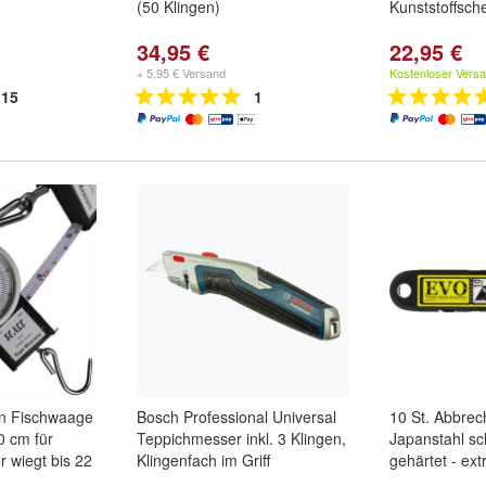
(50 Klingen)
Kunststoffsch
34,95 €
22,95 €
+ 5,95 € Versand
Kostenloser Vers
15
1
en Fischwaage
Bosch Professional Universal
10 St. Abbre
 cm für
Teppichmesser inkl. 3 Klingen,
Japanstahl sc
r wiegt bis 22
Klingenfach im Griff
gehärtet - ext