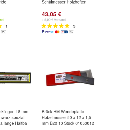
eide
Schälmesser Holzheften
43,05 €
and
+ 5,90 € Versand
1
5
chklingen 18 mm
Brück HM Wendeplatte
hwarz spezial
Hobelmesser 50 x 12 x 1,5
ra lange Haltba
mm B20 10 Stück 01050012