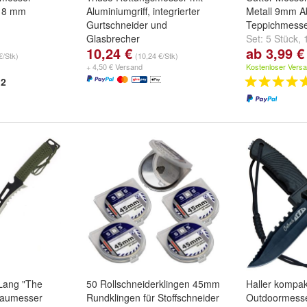
 18 mm
Aluminiumgriff, integrierter
Metall 9mm A
Gurtschneider und
Teppichmesse
Glasbrecher
Set:
5 Stück
,
10,24 €
ab 3,99 €
Farbe:
rot
,
blau
und
grau
Stück
€/Stk)
(10,24 €/Stk)
+ 4,50 € Versand
Kostenloser Vers
2
Lang "The
50 Rollschneiderklingen 45mm
Haller kompa
Haumesser
Rundklingen für Stoffschneider
Outdoormess