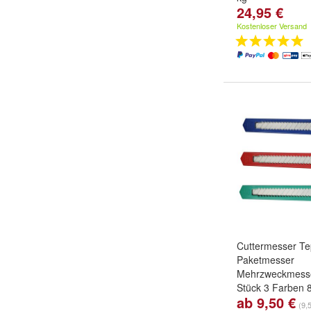
24,95 €
Kostenloser Versand
Cuttermesser T
Paketmesser
Mehrzweckmesse
Stück 3 Farben
ab 9,50 €
Menge:
48 Stück
(9,