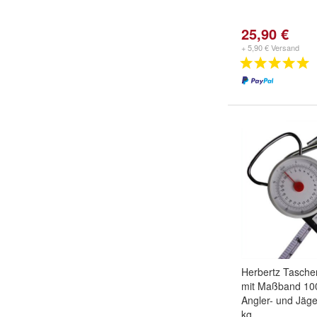
25,90 €
+ 5,90 € Versand
Herbertz Tasch
mit Maßband 100
Angler- und Jäge
kg