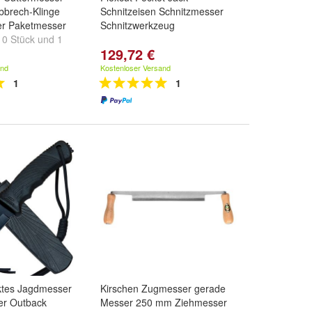
bbrech-Klinge
Schnitzeisen Schnitzmesser
r Paketmesser
Schnitzwerkzeug
10 Stück
und
1
129,72 €
and
Kostenloser Versand
1
1
ktes Jagdmesser
Kirschen Zugmesser gerade
er Outback
Messer 250 mm Ziehmesser