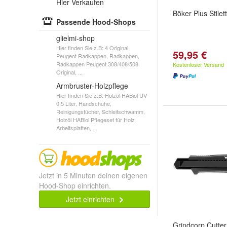
Hier Verkaufen
Böker Plus Stile
Passende Hood-Shops
glielmi-shop
Hier finden Sie z.B: 4 Original
59,95 €
Peugeot Radkappen, Radkappen,
Radkappen Peugeot 308/408/508
Kostenloser Versand
Original, ...
Armbruster-Holzpflege
Hier finden Sie z.B: Holzöl HABiol UV
0,5 Liter, Handschuhe,
Reinigungstücher, Schleifschwamm,
Holzöl HABiol Pflegeset für Holz
Arbeitsplatten, ...
Jetzt in 5 Minuten deinen eigenen
Hood-Shop einrichten.
Jetzt einrichten
Grindcorp Cutte