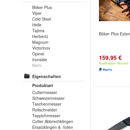
Böker Plus
Viper
Cold Steel
Helle
Tajima
Böker Plus Exten
Herbertz
Magnum
Victorinox
Opinel
159,95 €
Ironside
Kostenloser Versand
Mehr
Eigenschaften
Produktart
Cuttermesser
Schweizermesser
Taschenmesser
Rollschneider
Teppichmesser
Cutter Abbrechklingen
Ersatzklingen & -folien