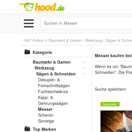
1947 Artikel in
Baumarkt & Garten
›
Werkzeug
›
Sägen & Schne
Kategorie
Messer kaufen be
Baumarkt & Garten
Wenn es um "Baumar
Werkzeug
Schneiden". Die Pre
Sägen & Schneiden
Dekupier- &
Feinschnittsägen
Suche speichern
Fuchsschwänze
Kapp- &
Gehrungssägen
Bestseller
Messer
Scheren
Sonstige
Top Marken