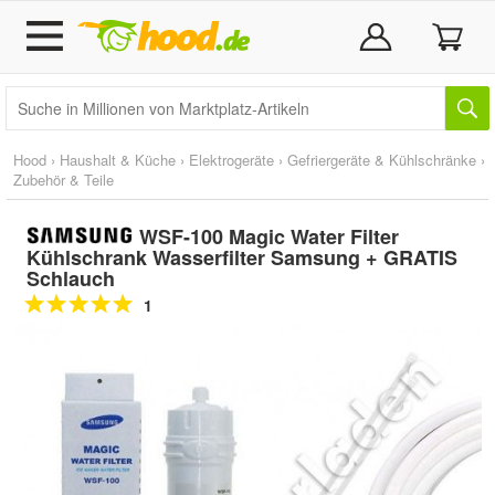
Hood
›
Haushalt & Küche
›
Elektrogeräte
›
Gefriergeräte & Kühlschränke
›
Zubehör & Teile
WSF-100 Magic Water Filter
Kühlschrank Wasserfilter Samsung + GRATIS
Schlauch
1