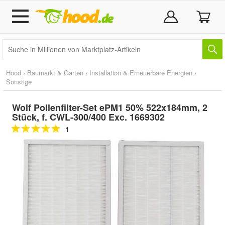
Hood
›
Baumarkt & Garten
›
Installation & Erneuerbare Energien
›
Sonstige
Wolf Pollenfilter-Set ePM1 50% 522x184mm, 2
Stück, f. CWL-300/400 Exc. 1669302
1