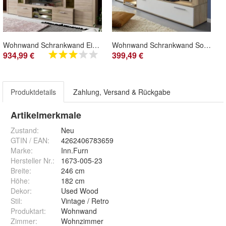
Wohnwand Schrankwand Eiche Sonoma 290 cm Wohnzimmer Anbauwand mit Beleuchtung Mondeo
Wohnwand Schrankwand Sonoma Eiche und weiß Wohnzimmer Anbauwand Beleuchtung Logo
934,99 €
399,49 €
Produktdetails
Zahlung, Versand & Rückgabe
Artikelmerkmale
Zustand:
Neu
GTIN / EAN:
4262406783659
Marke:
Inn.Furn
Hersteller Nr.:
1673-005-23
Breite
:
246 cm
Höhe
:
182 cm
Dekor
:
Used Wood
Stil
:
Vintage / Retro
Produktart
:
Wohnwand
Zimmer
:
Wohnzimmer