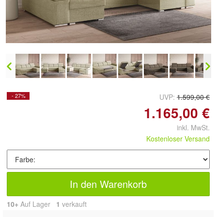
Doppelt antippen zum
vergrößern
- 27%
UVP:
1.599,00 €
1.165,00 €
inkl. MwSt.
Kostenloser Versand
In den Warenkorb
10+
Auf Lager
1
 verkauft