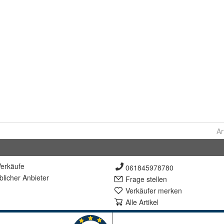
Ar
erkäufe
061845978780
lich
er Anbieter
Frage stellen
Verkäufer merken
Alle Artikel