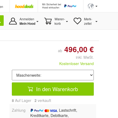
Mit Sicherheit bei
en
Hood einkaufen
Anmelden
Waren-
Merk-
Mein Hood
korb
zettel
496,00 €
ab
inkl. MwSt.
Kostenloser Versand
In den Warenkorb
8
Auf Lager
2
 verkauft
Zahlung
, Lastschrift,
Kreditkarte, Debitkarte,