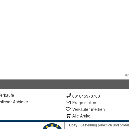
Ar
erkäufe
061845978780
lich
er Anbieter
Frage stellen
Verkäufer merken
Alle Artikel