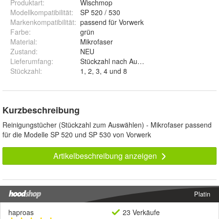
Produktart
:
Wischmop
Modellkompatibilität
:
SP 520 / 530
Markenkompatibilität
:
passend für Vorwerk
Farbe
:
grün
Material
:
Mikrofaser
Zustand
:
NEU
Lieferumfang
:
Stückzahl nach Auswahl
Stückzahl
:
1, 2, 3, 4 und 8
Kurzbeschreibung
Reinigungstücher (Stückzahl zum Auswählen) - Mikrofaser passend
für die Modelle SP 520 und SP 530 von Vorwerk
Artikelbeschreibung anzeigen
Platin
haproas
23 Verkäufe