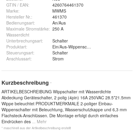
GTIN / EAN:
4260764461370
Marke:
MWMS
Hersteller Nr.:
461370
Bedienungsart
:
An/Aus
Maximale Stromstärke
:
250 A
Wasserdicht
Unterbrechungsart
:
Schalter
Produktart
:
Ein/Aus-Wippenschalter
Steuerungsart
:
Schalter
Anschlussart
:
Strom
Kurzbeschreibung
*
ARTIKELBESCHREIBUNG Wippschalter mit Wasserdichte
Abdeckung Geräteschalter, 2 polig (4pin) 16A 250VAC 28.5*21.5mm
Wippe beleuchtet PRODUKTMERKMALE 2-poliger Einbau-
Wippenschalter mit Beleuchtung, Wasserschutzkappe und 6,3 mm
Flachsteck-Anschlüssen. Die Montage erfolgt durch einfaches
Eindrücken des
... Mehr
* maschinell aus der Artikelbeschreibung erstellt