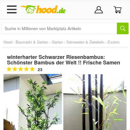
Hood
›
Baumarkt & Garten
›
Garten
›
Sämereien & Zwiebeln
›
Exoten
winterharter Schwarzer Riesenbambus:
Schönster Bambus der Welt !! Frische Samen
23