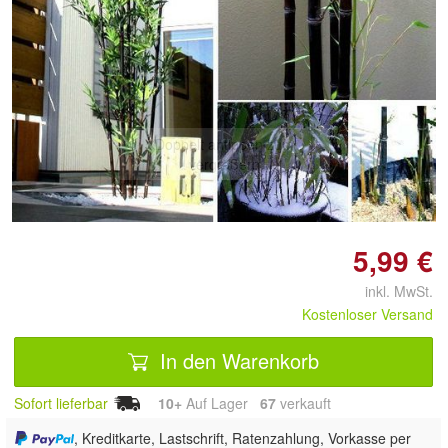
Doppelt antippen zum
vergrößern
5,99 €
inkl. MwSt.
Kostenloser Versand
In den Warenkorb
Sofort lieferbar
10+
Auf Lager
67
 verkauft
, Kreditkarte, Lastschrift, Ratenzahlung, Vorkasse per