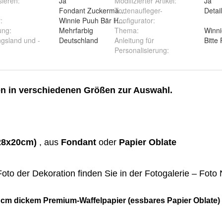
sieren
:
Ja
Modifizierter Artikel
:
Ja
Fondant Zuckermasse Oblate Zuckerpapier
Tortenaufleger-
Detai
r
:
Winnie Puuh Bär Honig Ferkel Tiger Kaninchen Ese
Konfigurator
:
ung
:
Mehrfarbig
Thema
:
Winni
ngsland und -
Deutschland
Anleitung für
Bitte
Personalisierung
: