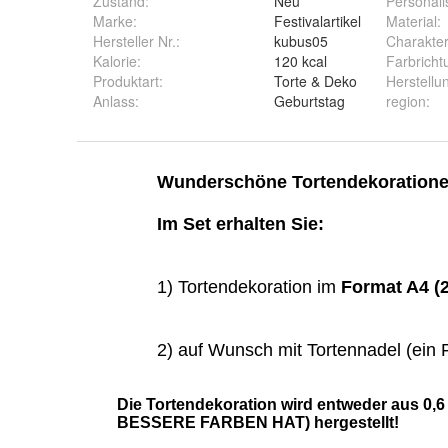
Zustand:
Neu
Personali
Marke:
Festivalartikel
Material
:
Hersteller Nr.:
kubus05
Charakte
Kalorie
:
120 kcal
Farbricht
Produktart
:
Torte & Deko
Herstellu
Anlass
:
Geburtstag
region
: