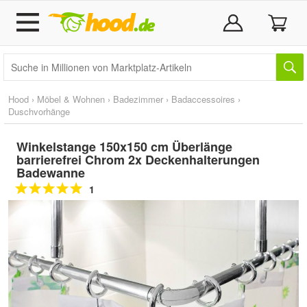
Hood
›
Möbel & Wohnen
›
Badezimmer
›
Badaccessoires
›
Duschvorhänge
Winkelstange 150x150 cm Überlänge
barrierefrei Chrom 2x Deckenhalterungen
Badewanne
1