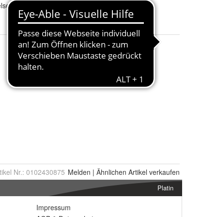
lseitig montierbar
tikel Nr.:
0102430875
Melden
|
Ähnlichen
Artikel verkaufen
Platin
Impressum