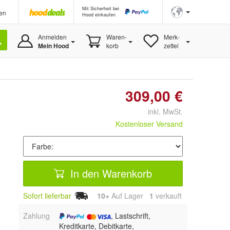
Mit Sicherheit bei
en
Hood einkaufen
Anmelden
Waren-
Merk-
Mein Hood
korb
zettel
309,00 €
inkl. MwSt.
Kostenloser Versand
In den Warenkorb
Sofort lieferbar
10+
Auf Lager
1
 verkauft
Zahlung
, Lastschrift,
Kreditkarte, Debitkarte,