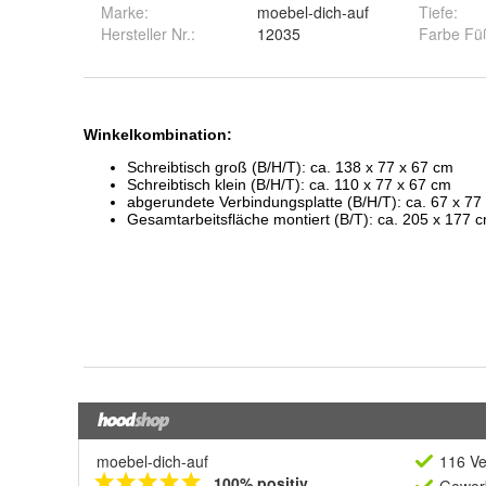
Marke:
moebel-dich-auf
Tiefe
:
Hersteller Nr.:
12035
Farbe Fü
moebel-dich-auf
116 Ve
100% positiv