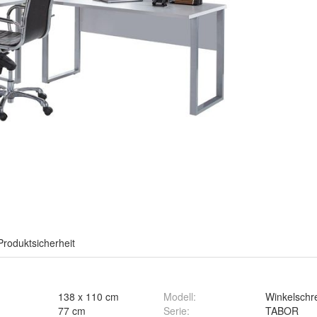
Produktsicherheit
138 x 110 cm
Modell
:
Winkelschre
77 cm
Serie
:
TABOR