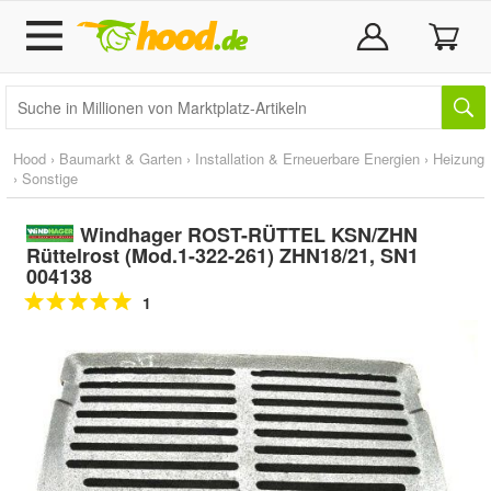
Hood
›
Baumarkt & Garten
›
Installation & Erneuerbare Energien
›
Heizung
›
Sonstige
Windhager ROST-RÜTTEL KSN/ZHN
Rüttelrost (Mod.1-322-261) ZHN18/21, SN1
004138
1