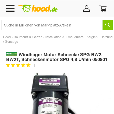
Hood
›
Baumarkt & Garten
›
Installation & Erneuerbare Energien
›
Heizung
›
Sonstige
Windhager Motor Schnecke SPG BW2,
BW2T, Schneckenmotor SPG 4,8 U/min 050901
1