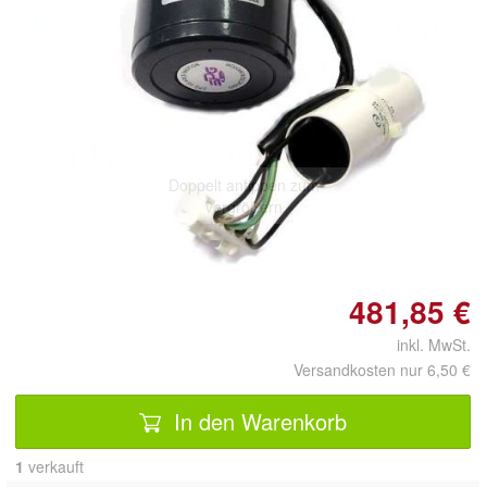
Doppelt antippen zum
vergrößern
481,85 €
inkl. MwSt.
Versandkosten nur 6,50 €
In den Warenkorb
1
 verkauft