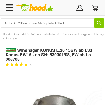
Hood
›
Baumarkt & Garten
›
Installation & Erneuerbare Energien
›
Heizung
›
Sonstige
Windhager KONUS L.30 15BW ab L30
Konus BW15 - ab SN: 830001/08, FW ab Lo
006708
2