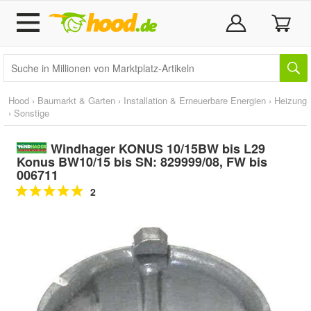
Hood
›
Baumarkt & Garten
›
Installation & Erneuerbare Energien
›
Heizung
›
Sonstige
Windhager KONUS 10/15BW bis L29
Konus BW10/15 bis SN: 829999/08, FW bis
006711
2