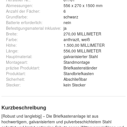
Abmessungen
:
556 x 270 x 1500 mm
Anzahl der Fächer
:
6
Grundfarbe
:
schwarz
Batterie erforderlich
:
nein
Befestigungsmaterial inklusive
:
ja
Breite
:
270,00 MILLIMETER
Farbe
:
anthrazit, weiß
Höhe
:
1.500,00 MILLIMETER
Länge
:
556,00 MILLIMETER
Hauptmaterial
:
galvanisierter Stahl
Montageart
:
Standmontage
präzise Produktart
:
Briefkastenständer
Produktart
:
Standbriefkasten
Sicherheit
:
Abschließbar
Stecker
:
kein Stecker
Kurzbeschreibung
[Robust und langlebig] – Die Briefkastenanlage ist aus
hochwertigem, galvanisiertem und pulverbeschichtetem Stahl