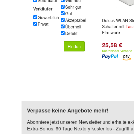
Sofortkauf
Wie neu
Sehr gut
Verkäufer
Gut
Gewerblich
Akzeptabel
Delock WLAN St
Privat
Schalter mit
Tas
Überholt
Firmware
Defekt
25,58 €
Finden
Kostenloser Versand
Verpasse keine Angebote mehr!
Abonniere jetzt unseren Newsletter und erhalte ex
Extra-Bonus: 60 Tage Nextory kostenlos - Zugriff 