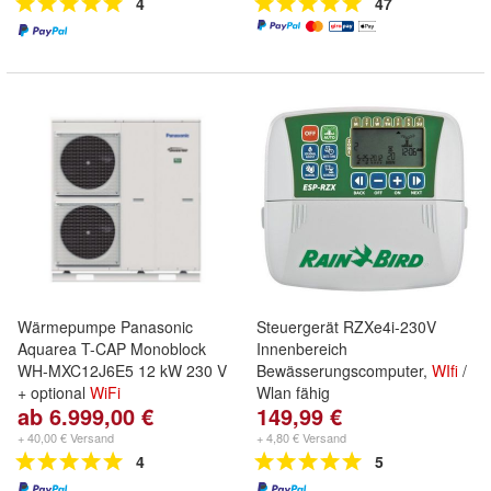
4
47
Wärmepumpe Panasonic
Steuergerät RZXe4i-230V
Aquarea T-CAP Monoblock
Innenbereich
WH-MXC12J6E5 12 kW 230 V
Bewässerungscomputer,
WIfi
/
+ optional
WiFi
Wlan fähig
ab 6.999,00 €
149,99 €
+ 40,00 € Versand
+ 4,80 € Versand
4
5