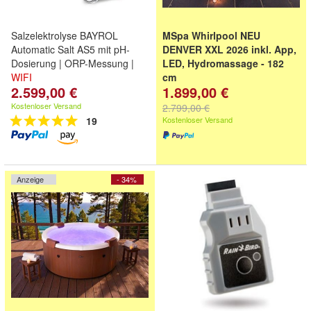
Salzelektrolyse BAYROL
MSpa Whirlpool NEU
Automatic Salt AS5 mit pH-
DENVER XXL 2026 inkl. App,
Dosierung | ORP-Messung |
LED, Hydromassage - 182
WIFI
cm
2.599,00 €
1.899,00 €
182x182x70cm -Ganzjähriger
Einsatz-Hydromassage-
WiFi
-
Kostenloser Versand
2.799,00 €
LED
19
Kostenloser Versand
Anzeige
- 34%