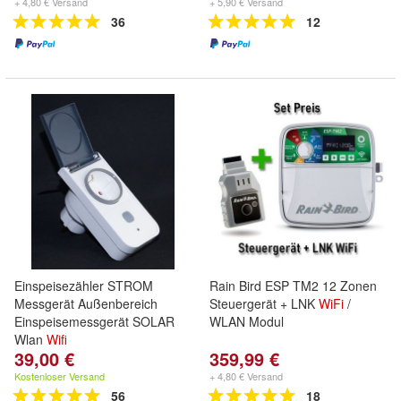
+ 4,80 € Versand
+ 5,90 € Versand
36
12
Einspeisezähler STROM
Rain Bird ESP TM2 12 Zonen
Messgerät Außenbereich
Steuergerät + LNK
WiFi
/
Einspeisemessgerät SOLAR
WLAN Modul
Wlan
Wifi
39,00 €
359,99 €
Kostenloser Versand
+ 4,80 € Versand
56
18