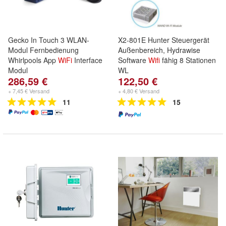
Gecko In Touch 3 WLAN-
X2-801E Hunter Steuergerät
Modul Fernbedienung
Außenbereich, Hydrawise
Whirlpools App
WiFi
Interface
Software
Wifi
fähig 8 Stationen
Modul
WL
286,59 €
122,50 €
+ 7,45 € Versand
+ 4,80 € Versand
11
15