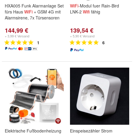
HXA005 Funk Alarmanlage Set
WiFi
-Modul fuer Rain-Bird
fürs Haus
WiFi
+ GSM 4G mit
LNK-2
Wifi
fähig
Alarmsirene, 7x Türsensoren
144,99 €
139,54 €
+ 3,99 € Versand
+ 5,90 € Versand
1
6
Elektrische Fußbodenheizung
Einspeisezähler Strom