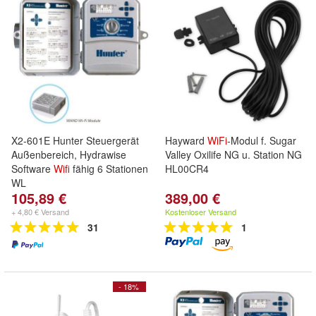
X2-601E Hunter Steuergerät
Hayward
WiFi
-Modul f. Sugar
Außenbereich, Hydrawise
Valley Oxilife NG u. Station NG
Software
Wifi
fähig 6 Stationen
HL00CR4
WL
105,89 €
389,00 €
+ 4,80 € Versand
Kostenloser Versand
31
1
- 18%