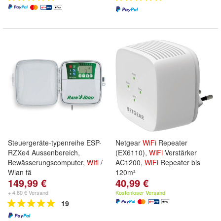
Steuergeräte-typenreihe ESP-
Netgear
WiFi
Repeater
RZXe4 Aussenbereich,
(EX6110),
WiFi
Verstärker
Bewässerungscomputer,
WIfi
/
AC1200,
WiFi
Repeater bis
Wlan fä
120m²
149,99 €
40,99 €
+ 4,80 € Versand
Kostenloser Versand
19