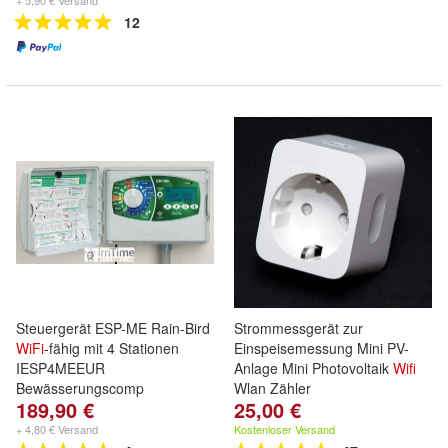
+ 5,90 € Versand
12
Steuergerät ESP-ME Rain-Bird
Strommessgerät zur
WiFi
-fähig mit 4 Stationen
Einspeisemessung Mini PV-
IESP4MEEUR
Anlage Mini Photovoltaik
Wifi
Bewässerungscomp
Wlan Zähler
189,90 €
25,00 €
+ 4,80 € Versand
Kostenloser Versand