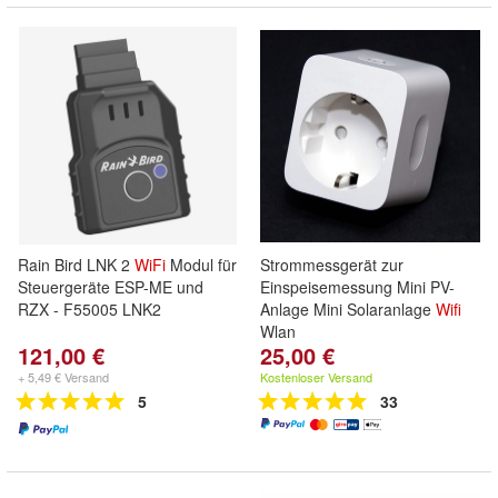
Rain Bird LNK 2
WiFi
Modul für
Strommessgerät zur
Steuergeräte ESP-ME und
Einspeisemessung Mini PV-
RZX - F55005 LNK2
Anlage Mini Solaranlage
Wifi
Wlan
121,00 €
25,00 €
+ 5,49 € Versand
Kostenloser Versand
5
33