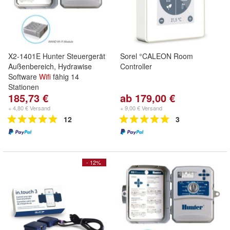
X2-1401E Hunter Steuergerät
Sorel °CALEON Room
Außenbereich, Hydrawise
Controller
Software
Wifi
fähig 14
Stationen
185,73 €
ab 179,00 €
+ 4,80 € Versand
+ 9,00 € Versand
12
3
- 12%