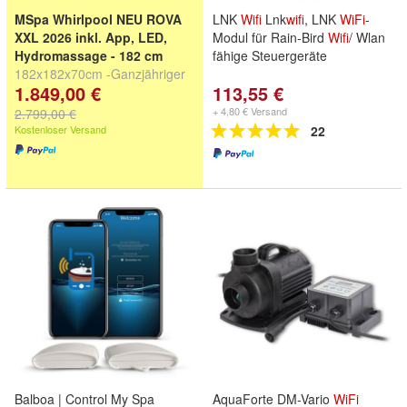
MSpa Whirlpool NEU ROVA
LNK
Wifi
Lnk
wifi
, LNK
WiFi
-
XXL 2026 inkl. App, LED,
Modul für Rain-Bird
Wifi
/ Wlan
Hydromassage - 182 cm
fähige Steuergeräte
182x182x70cm -Ganzjähriger
1.849,00 €
113,55 €
Einsatz-Hydromassage-
WiFi
-
LED
+ 4,80 € Versand
2.799,00 €
Kostenloser Versand
22
Balboa | Control My Spa
AquaForte DM-Vario
WiFi