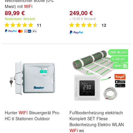
Wechselrichter 800W (0%
Mwst) mit
WiFi
89,99 €
249,00 €
Kostenloser Versand
+ 10,00 € Versand
11
12
Hunter
WIFI
Steuergerät Pro-
Fußbodenheizung elektrisch
HC 6 Stationen Outdoor
Komplett SET Fliese
Bodenheizung Elektro WLAN
WiFi
ws