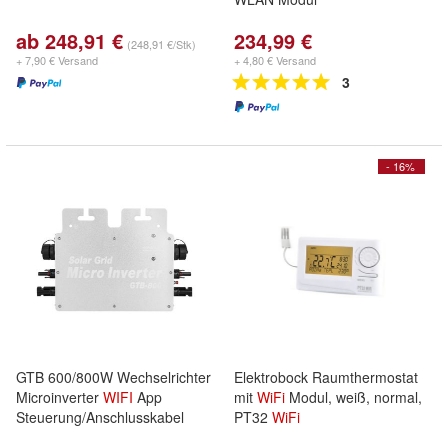
ab 248,91 €
234,99 €
(248,91 €/Stk)
+ 7,90 € Versand
+ 4,80 € Versand
3
- 16%
GTB 600/800W Wechselrichter
Elektrobock Raumthermostat
Microinverter
WIFI
App
mit
WiFi
Modul, weiß, normal,
Steuerung/Anschlusskabel
PT32
WiFi