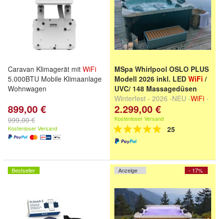
Caravan Klimagerät mit
WiFi
MSpa Whirlpool OSLO PLUS
5.000BTU Mobile Klimaanlage
Modell 2026 inkl. LED
WiFi
/
Wohnwagen
UVC/ 148 Massagedüsen
Winterfest - 2026 -NEU -
WiFi
-
899,00 €
2.299,00 €
UVC
Kostenloser Versand
999,00 €
Kostenloser Versand
25
Bestseller
Anzeige
- 17%