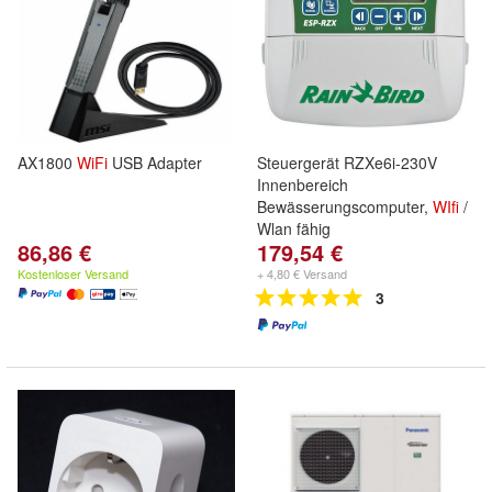
AX1800
WiFi
USB Adapter
Steuergerät RZXe6i-230V
Innenbereich
Bewässerungscomputer,
WIfi
/
Wlan fähig
86,86 €
179,54 €
Kostenloser Versand
+ 4,80 € Versand
3