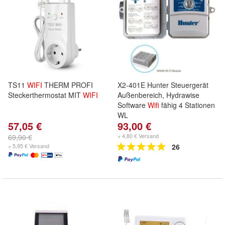
TS11
WIFI
THERM PROFI
X2-401E Hunter Steuergerät
Steckerthermostat MIT
WIFI
Außenbereich, Hydrawise
Software
Wifi
fähig 4 Stationen
WL
57,05 €
93,00 €
+ 4,80 € Versand
69,90 €
+ 5,95 € Versand
26