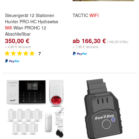
Steuergerät 12 Stationen
TACTIC
WIFI
Hunter PRO-HC Hydrawise
Wifi
Wlan PROHC 12
Abschließbar
350,00 €
ab 166,30 €
(166,30 €/Stk)
+ 4,80 € Versand
+ 7,90 € Versand
7