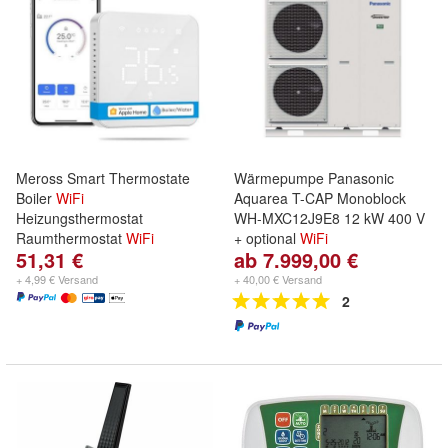
Meross Smart Thermostate
Wärmepumpe Panasonic
Boiler
WiFi
Aquarea T-CAP Monoblock
Heizungsthermostat
WH-MXC12J9E8 12 kW 400 V
Raumthermostat
WiFi
+ optional
WiFi
51,31 €
ab 7.999,00 €
+ 4,99 € Versand
+ 40,00 € Versand
2