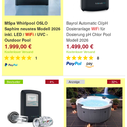
MSpa Whirlpool OSLO
Bayrol Automatic Cl/pH
Saphire neustes Modell 2026
Dosieranlage
WiFi
für
inkl. LED /
WiFi
/ UVC -
Dosierung pH Chlor Pool
Outdoor Pool
Modell 2026
1.999,00 €
1.499,00 €
LED-App-Steuerung-UVC-
winterfest -XXL - kein
Kostenloser Versand
Kostenloser Versand
Starkstrom
1
8
Bestseller
- 4%
Anzeige
- 32%