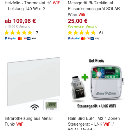
Heizfolie - Thermostat H6
WIFI
Messgerät Bi-Direktional
– Leistung 140 W/ m2
Einspeisemessgerät SOLAR
Wlan
Wifi
ab 109,96 €
25,00 €
+ 10,00 € Versand
Kostenloser Versand
7
61
Infrarotheizung aus Metall
Rain Bird ESP TM2 4 Zonen
Funk/
WiFi
Steuergerät + LNK
WiFi
/
WLAN Modul