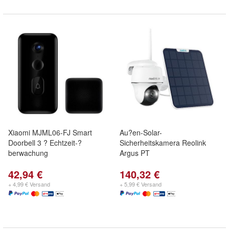
Xiaomi MJML06-FJ Smart
Au?en-Solar-
Doorbell 3 ? Echtzeit-?
Sicherheitskamera Reolink
berwachung
Argus PT
42,94 €
140,32 €
+ 4,99 € Versand
+ 5,99 € Versand