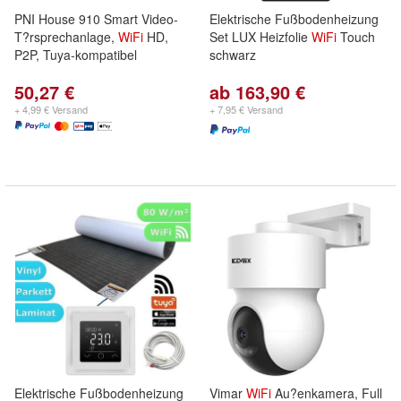
PNI House 910 Smart Video-
Elektrische Fußbodenheizung
T?rsprechanlage,
WiFi
HD,
Set LUX Heizfolie
WiFi
Touch
P2P, Tuya-kompatibel
schwarz
50,27 €
ab 163,90 €
+ 4,99 € Versand
+ 7,95 € Versand
Elektrische Fußbodenheizung
Vimar
WiFi
Au?enkamera, Full