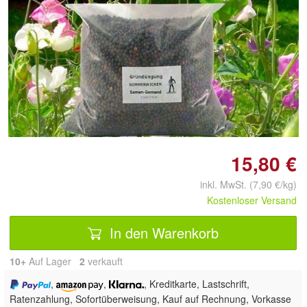
Doppelt antippen zum
vergrößern
15,80 €
inkl. MwSt. (7,90 €/kg)
Kostenloser Versand
In den Warenkorb
10+
Auf Lager
2
 verkauft
,
,
, Kreditkarte, Lastschrift,
Ratenzahlung, Sofortüberweisung,
Kauf auf Rechnung, Vorkasse