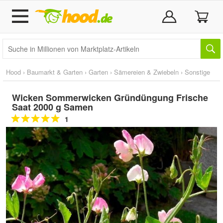
Hood
›
Baumarkt & Garten
›
Garten
›
Sämereien & Zwiebeln
›
Sonstige
Wicken Sommerwicken Gründüngung Frische
Saat 2000 g Samen
1