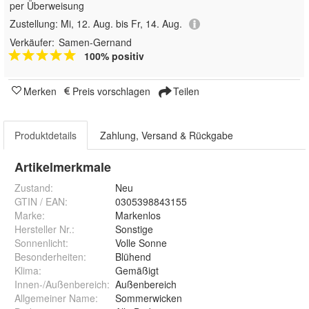
per Überweisung
Zustellung:
Mi, 12. Aug. bis Fr, 14. Aug.
Verkäufer:
Samen-Gernand
100% positiv
Merken
Preis vorschlagen
Teilen
Produktdetails
Zahlung, Versand & Rückgabe
Artikelmerkmale
Zustand:
Neu
GTIN / EAN:
0305398843155
Marke:
Markenlos
Hersteller Nr.:
Sonstige
Sonnenlicht
:
Volle Sonne
Besonderheiten
:
Blühend
Klima
:
Gemäßigt
Innen-/Außenbereich
:
Außenbereich
Allgemeiner Name
:
Sommerwicken