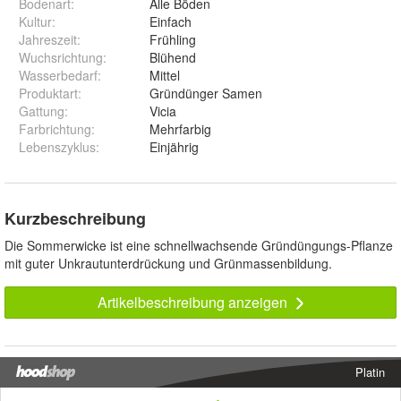
Bodenart
:
Alle Böden
Kultur
:
Einfach
Jahreszeit
:
Frühling
Wuchsrichtung
:
Blühend
Wasserbedarf
:
Mittel
Produktart
:
Gründünger Samen
Gattung
:
Vicia
Farbrichtung
:
Mehrfarbig
Lebenszyklus
:
Einjährig
Kurzbeschreibung
Die Sommerwicke ist eine schnellwachsende Gründüngungs-Pflanze
mit guter Unkrautunterdrückung und Grünmassenbildung.
Artikelbeschreibung anzeigen
Platin