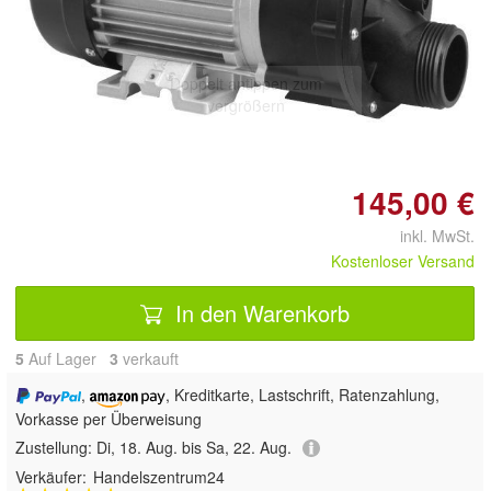
Doppelt antippen zum
vergrößern
145,00 €
inkl. MwSt.
Kostenloser Versand
In den Warenkorb
5
Auf Lager
3
 verkauft
,
, Kreditkarte, Lastschrift, Ratenzahlung,
Vorkasse per Überweisung
Zustellung:
Di, 18. Aug. bis Sa, 22. Aug.
Verkäufer:
Handelszentrum24