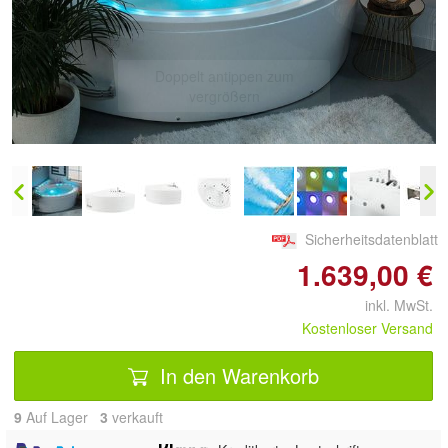
Doppelt antippen zum
vergrößern
Sicherheitsdatenblatt
1.639,00 €
inkl. MwSt.
Kostenloser Versand
In den Warenkorb
9
Auf Lager
3
 verkauft