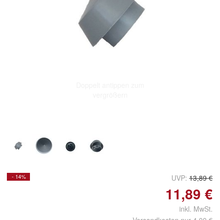
Doppelt antippen zum
vergrößern
- 14%
UVP:
13,89 €
11,89 €
inkl. MwSt.