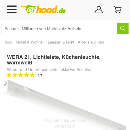
Hood
›
Möbel & Wohnen
›
Lampen & Licht
›
Arbeitsleuchten
WERA 21, Lichtleiste, Küchenleuchte,
warmweiß
Wand- und Unterbauleuchte inklusive Schalter
17
Doppelt antippen zum
vergrößern