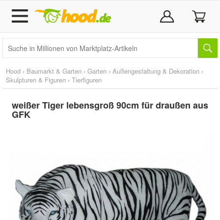
Hood
›
Baumarkt & Garten
›
Garten
›
Außengestaltung & Dekoration
›
Skulpturen & Figuren
›
Tierfiguren
weißer Tiger lebensgroß 90cm für draußen aus
GFK