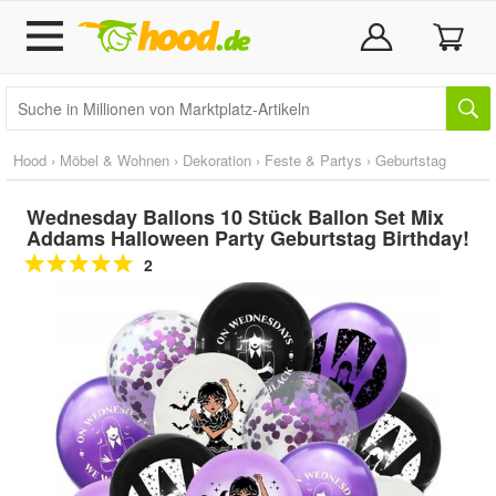
Hood
›
Möbel & Wohnen
›
Dekoration
›
Feste & Partys
›
Geburtstag
Wednesday Ballons 10 Stück Ballon Set Mix
Addams Halloween Party Geburtstag Birthday!
2